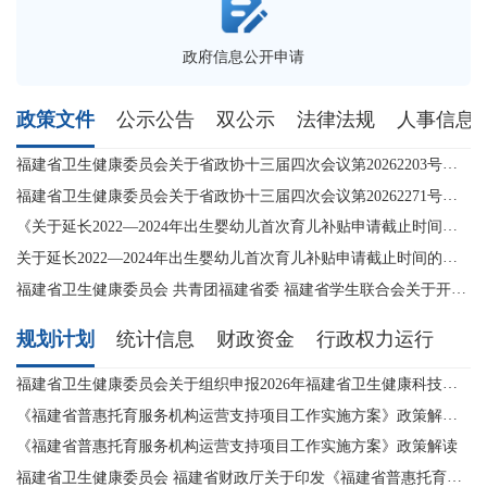
政府信息公开申请
政策文件
公示公告
双公示
法律法规
人事信息
福建省卫生健康委员会关于省政协十三届四次会议第20262203号提案的答复
建
福建省卫生健康委员会关于省政协十三届四次会议第20262271号提案的答复
天
《关于延长2022—2024年出生婴幼儿首次育儿补贴申请截止时间的通知》政策解读
福
关于延长2022—2024年出生婴幼儿首次育儿补贴申请截止时间的通知
福
福建省卫生健康委员会 共青团福建省委 福建省学生联合会关于开展2026年福建省大学生暑期“三下乡”社会实践“红小医”专项活动的通知
闽
规划计划
统计信息
财政资金
行政权力运行
福建省卫生健康委员会关于组织申报2026年福建省卫生健康科技计划项目的通知
福
《福建省普惠托育服务机构运营支持项目工作实施方案》政策解读（图文版）
福
《福建省普惠托育服务机构运营支持项目工作实施方案》政策解读
福
福建省卫生健康委员会 福建省财政厅关于印发《福建省普惠托育服务机构运营支持项目工作实施方案》的通知
福