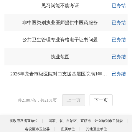
见习岗能不能考证
已办结
非中医类别执业医师提供中医药服务
已办结
公共卫生管理专业资格电子证书问题
已办结
执业范围
已办结
2026年龙岩市级医院对口支援基层医院满1年的当年，符合免修公需课条件吗？
已办结
上一页
下一页
共
21807
条，共
2181
页
省政府及省直单位
国家、省、自治区、直辖市、计划单列市卫健委
各设区市卫健委
直属单位
其他卫生单位