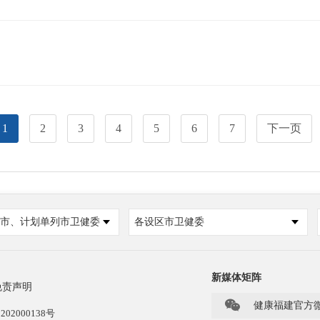
1
2
3
4
5
6
7
下一页
市、计划单列市卫健委
各设区市卫健委
新媒体矩阵
免责声明

健康福建官方
202000138号