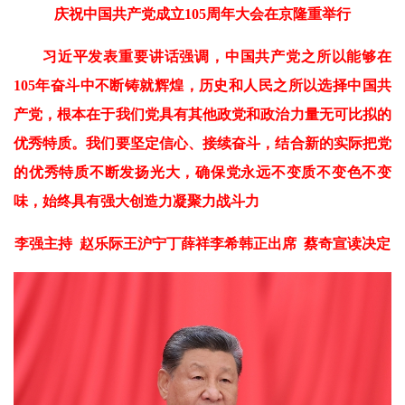
庆祝中国共产党成立105周年大会在京隆重举行
习近平发表重要讲话强调，中国共产党之所以能够在
105年奋斗中不断铸就辉煌，历史和人民之所以选择中国共
产党，根本在于我们党具有其他政党和政治力量无可比拟的
优秀特质。我们要坚定信心、接续奋斗，结合新的实际把党
的优秀特质不断发扬光大，确保党永远不变质不变色不变
味，始终具有强大创造力凝聚力战斗力
李强主持 赵乐际王沪宁丁薛祥李希韩正出席 蔡奇宣读决定