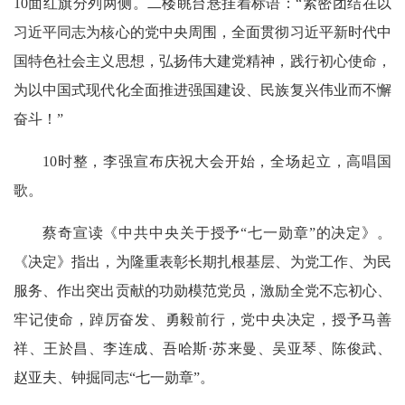
10面红旗分列两侧。二楼眺台悬挂着标语：“紧密团结在以
习近平同志为核心的党中央周围，全面贯彻习近平新时代中
国特色社会主义思想，弘扬伟大建党精神，践行初心使命，
为以中国式现代化全面推进强国建设、民族复兴伟业而不懈
奋斗！”
10时整，李强宣布庆祝大会开始，全场起立，高唱国
歌。
蔡奇宣读《中共中央关于授予“七一勋章”的决定》。
《决定》指出，为隆重表彰长期扎根基层、为党工作、为民
服务、作出突出贡献的功勋模范党员，激励全党不忘初心、
牢记使命，踔厉奋发、勇毅前行，党中央决定，授予马善
祥、王於昌、李连成、吾哈斯·苏来曼、吴亚琴、陈俊武、
赵亚夫、钟掘同志“七一勋章”。