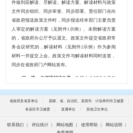
件做到应解读、尽解读。解读方案、解读材料与政策
文件同步组织、同步审签、同步部署。责任部门在向
省政府报送政策文件时，同步报送经本部门主要负责
人审定的解读方案（见附件1示例）。未附解读方案
的，省政府办公厅予以退文。政策文件提交省政府常
务会议研究的，解读材料（见附件2示例）作为参阅
材料一并提交上会。政策文件与解读材料同时送签，
同步在省政府门户网站发布。
三、进一步增强解读效果
。政策文件解读内容包
括背景依据、目标任务、主要内容和解决问题等。解
读材料文字要重新归纳组织，不能简单精简或摘抄政
省政府及省直单位
国家、省、自治区、直辖市、计划单列市卫健委
策文件。要有针对性，其中，涉及企业群众等办事
各设区市卫健委
直属单位
其他卫生单位
的，要说明惠企利民措施，执行标准、受理单位联系
人、联系方式、办事程序、需要的材料、办理时限
联系我们
|
评比统计
|
网站地图
|
使用帮助
|
网站说明
|
等；涉及执法事项的，要说明执行范围、执行程序、
免责声明