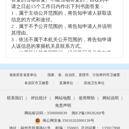
请之日起15个工作日内作出下列书面答复：
1．属于主动公开范围的，将告知申请人获取该
信息的方式和途径。
2．属于不予公开范围的，将告知申请人并说明
其理由。
3．依法不属于本机关公开范围的，将告知申请
人该信息的掌握机关及联系方式。
4．如需延长答复期限的，经领导同意并告知申
请人，延长答复期限最长不超过15个工作日。
5．申请公开的政府信息不存在的，将告知申请
人。
省政府及省直单位
国家、省、自治区、直辖市、计划单列市卫健委
6．申请内容不明确的，将告知申请人作出更
各设区市卫健委
直属单位
其他卫生单位
改、补充。
7．政府信息涉及第三方权益的，受理机构应当
联系我们
|
评比统计
|
网站地图
|
使用帮助
|
网站说明
|
征求第三方的意见，征求第三方意见所需时间
不计算在期限内。
免责声明
办理政府信息公开申请的流程见“福建卫生信息
网站标识码：3500000039
闽ICP备19026269号
网”上流程图。
闽公网安备 35010202000138号
（四）依申请公开提供政府信息的收费项目和
地址：福州市鼓屏路61号
邮编：350003
总访问量：
135917998