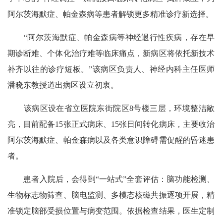
阿尔茨海默症、帕金森病等患者解锁更多精准诊疗新选择。
“阿尔茨海默症、帕金森病等神经退行性疾病，存在早
期诊断难、个体化治疗难等临床痛点，新病区将依托新技术
补齐以往的诊疗短板。”该病区负责人、神经内科主任医师
潘晓东教授道出病区设立初衷。
该病区设在省立医院东街院区8号楼三层，环境整洁敞
亮，目前配备15张正式病床、15张日间转化病床，主要收治
阿尔茨海默症、帕金森病以及各类意识障碍需促醒的昏迷患
者。
患者入院后，会得到“一站式”全套评估：脑功能检测、
生物标志物筛查、脑电监测、多模态核磁共振逐项开展，精
准锁定脑部受损位置与病变范围。依据检查结果，医生定制