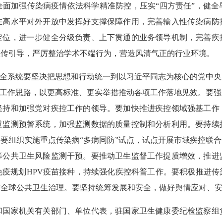
全面加强传染病疫情依法科学精准防控，压实“四方责任”，健全
在高水平对外开放中发挥好支撑保障作用，完善输入性传染病防
定位，进一步健全分级负责、上下贯通的业务领导机制，完善疾
宣传引导，严厉整治学术不端行为，营造风清气正的行业环境。
，全系统要坚决把思想和行动统一到以习近平同志为核心的党中
和工作思路，以更高标准、更实举措推动各项工作落地见效。要
坚持和加强党对疾控工作的领导。要加快推进疾控领域强基工作
道监测预警系统，加强监测数据的质量控制和分析利用。要持续
要组织实施重点传染病“多病同防”试点，试点开展市域疾控联
等公共卫生风险监测干预。要推动卫生监督工作提质增效，推进
免疫规划HPV疫苗接种，持续强化疾控科普工作。要积极推进传
与全球公共卫生治理。要坚持统筹发展和安全，做好舆情应对、
家机关有关部门、单位代表，驻国家卫生健康委纪检监察组