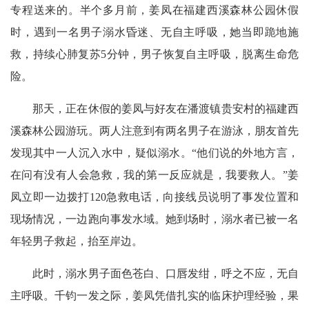
专程送来的。半个多月前，姜凤在福建西溪森林公园休假
时，遇到一名男子溺水昏迷、无自主呼吸，她当即跪地施
救，持续心肺复苏5分钟，男子恢复自主呼吸，脱离生命危
险。
那天，正在休假的姜凤与好友在潘渡镇贵安村的福建西
溪森林公园游玩。两人注意到有两名男子在游泳，朋友首先
发现其中一人沉入水中，疑似溺水。“他们说的外地方言，
在问有没有人会急救，我的第一反应就是，我要救人。”姜
凤立即一边拨打120急救电话，向接线员说明了事发位置和
现场情况，一边跑向事发水域。她到场时，溺水者已被一名
年轻男子救起，抬至岸边。
此时，溺水男子面色苍白、口唇发绀，呼之不应，无自
主呼吸。千钧一发之际，姜凤凭借扎实的临床护理经验，果