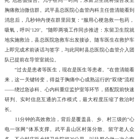
死”危急值报告。几乎在同一时间，东留卫生院将报告发至
胸痛救治微信群。武平县总医院心血管内科主任曾清能看到
消息后，几秒钟内便在群里回复：“服用心梗急救一包药，
吸氧，呼叫‘120’。”随即两项工作同步推进：东留卫生院就
地实施救治，县总医院急救车出发接诊。随车医生在救护车
上即完成术前谈话与签字，与此同时县总医院心血管介入团
队已提前在导管室就位。
“过去是患者等医生，现在是医生等患者。”在曾清能看
来，这一关键转变，得益于胸痛中心成熟运行的“双绕”流程
——绕过急诊科、心内科重症监护室等环节，搭配院前快速
研判、实时信息互通的工作模式，最大程度压缩了救治时
长。
11分钟的高效救治，背后是覆盖县、乡、村三级的“心
电一张网”体系支撑。武平县山区村落分散、留守老人众