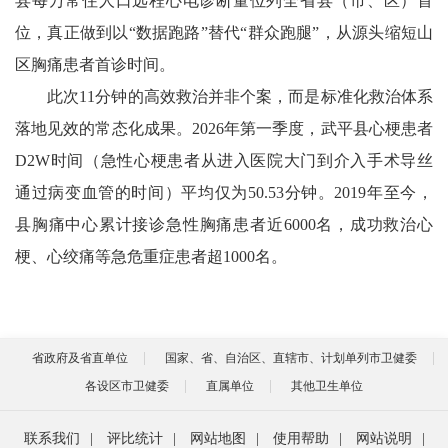
县每万常住人口远程心电诊断量位列全省县（市、区）首
位，真正做到以“数据跑路”替代“群众跑腿”，从源头缩短山
区胸痛患者首诊时间。
此次11分钟的高效救治并非个案，而是标准化救治体系
落地见效的常态化成果。2026年第一季度，武平县心梗患者
D2W时间（急性心梗患者从进入医院大门到介入手术导丝
通过病变血管的时间）平均仅为50.53分钟。2019年至今，
县胸痛中心累计接诊急性胸痛患者近6000名，成功救治心
梗、心绞痛等急危重症患者超1000名。
省政府及省直单位
国家、省、自治区、直辖市、计划单列市卫健委
各设区市卫健委
直属单位
其他卫生单位
联系我们
|
评比统计
|
网站地图
|
使用帮助
|
网站说明
|