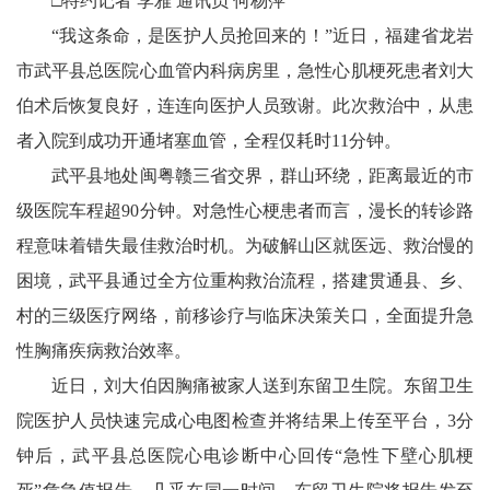
□特约记者 李雅
通讯员 何杨萍
“我这条命，是医护人员抢回来的！”近日，福建省龙岩
市武平县总医院心血管内科病房里，急性心肌梗死患者刘大
伯术后恢复良好，连连向医护人员致谢。此次救治中，从患
者入院到成功开通堵塞血管，全程仅耗时11分钟。
武平县地处闽粤赣三省交界，群山环绕，距离最近的市
级医院车程超90分钟。对急性心梗患者而言，漫长的转诊路
程意味着错失最佳救治时机。为破解山区就医远、救治慢的
困境，武平县通过全方位重构救治流程，搭建贯通县、乡、
村的三级医疗网络，前移诊疗与临床决策关口，全面提升急
性胸痛疾病救治效率。
近日，刘大伯因胸痛被家人送到东留卫生院。东留卫生
院医护人员快速完成心电图检查并将结果上传至平台，3分
钟后，武平县总医院心电诊断中心回传“急性下壁心肌梗