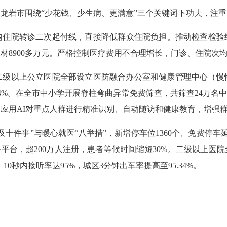
市围绕“少花钱、少生病、更满意”三个关键词下功夫，注重从“
院转诊二次起付线，直接降低群众住院负担。推动检查检验结果
材8900多万元。严格控制医疗费用不合理增长，门诊、住院次
以上公立医院全部设立医防融合办公室和健康管理中心（慢
4%。在全市中小学开展脊柱弯曲异常免费筛查，共筛查24万名中
应用AI对重点人群进行精准识别、自动随访和健康教育，增强
件事”与暖心就医“八举措”，新增停车位1360个、免费停车延
务平台，超200万人注册，患者等候时间缩短30%。二级以上
10秒内接听率达95%，城区3分钟出车率提高至95.34%。