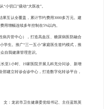
小切口”撬动“大医改”。
互认全覆盖，累计节约费用3000多万元。建
均费用增幅连续多年控制在5%以内。
性病共管中心），打造高血压、糖尿病医防融合
小学生。推广“三一五小”家庭医生签约模式，推
群众自我健康管理意识。
长至1小时、19家医院开展儿科充分问诊、新增
医院全部建立转诊会诊中心，打造数字化转诊平台，
文：龙岩市卫生健康委党组书记、主任蓝凯英