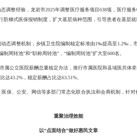
经验，龙岩市2025年调整医疗服务项目638项，医疗服务收入
实行阶梯式医保报销制度，扩大基层病种范围，引导患者在基层就
调整机制，乡镇卫生院编制核定标准由1‰提高至1.2‰，市
编制周转池”和“职称周转池”，“编制周转池”扩大至600名。
市属公立医院薪酬总量核定办法，推行市属医院和县域医共体牵
43.2%，稳定薪酬占比达63.51%。
保、公安、网信等多部门常态化联合执法和会商机制，针对
重聚治理效能
以“点面结合”做好惠民文章