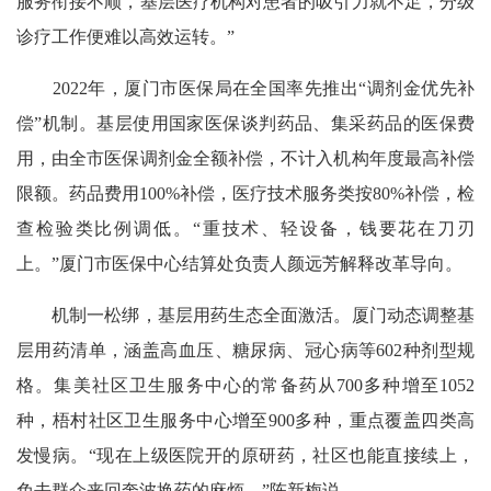
服务衔接不顺，基层医疗机构对患者的吸引力就不足，分级
诊疗工作便难以高效运转。”
2022年，厦门市医保局在全国率先推出“调剂金优先补
偿”机制。基层使用国家医保谈判药品、集采药品的医保费
用，由全市医保调剂金全额补偿，不计入机构年度最高补偿
限额。药品费用100%补偿，医疗技术服务类按80%补偿，检
查检验类比例调低。“重技术、轻设备，钱要花在刀刃
上。”厦门市医保中心结算处负责人颜远芳解释改革导向。
机制一松绑，基层用药生态全面激活。厦门动态调整基
层用药清单，涵盖高血压、糖尿病、冠心病等602种剂型规
格。集美社区卫生服务中心的常备药从700多种增至1052
种，梧村社区卫生服务中心增至900多种，重点覆盖四类高
发慢病。“现在上级医院开的原研药，社区也能直接续上，
免去群众来回奔波换药的麻烦。”陈新梅说。