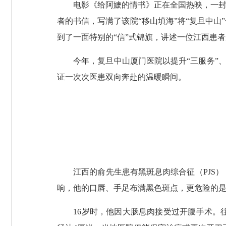
电影《给阿嬷的情书》正在全国热映，一封封
者的书信，写满了该院“移山填海”将“复旦中
到了一面特别的“信”式锦旗，讲述一位江西患
今年，复旦中山厦门医院以提升“三服务”、打
证一次次医患双向奔赴的温暖瞬间。
江西的俞先生患有黑斑息肉综合征（PJS）
响，他的口唇、手足布满黑色斑点，更危险的
16岁时，他因大肠息肉接受过开腹手术。往