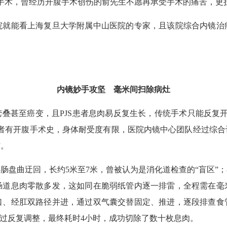
手术，曾经历开腹手术创伤的俞先生不愿再承受手术的痛苦，更担
能看上海复旦大学附属中山医院的专家，且该院综合内镜治
。
内镜妙手攻坚 毫米间扫除病灶
叠甚至癌变，且PJS患者息肉易反复生长，传统手术只能反复开
患者有开腹手术史，身体耐受度有限，医院内镜中心团队经过综合
伤。
曲迂回，长约5米至7米，曾被认为是消化道检查的“盲区”；
肠道息肉零散多发，这如同在脆弱纸管内逐一排雷，全程需在毫
口、经肛双路径并进，通过双气囊交替固定、推进，逐段排查食
经过反复调整，最终耗时4小时，成功切除了数十枚息肉。