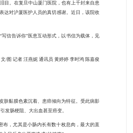
泪目。在复旦中山厦门医院，也有上千封来自患
，表达对沪厦医护人员的真切感谢。近日，该院收
“写信告诉你”医患互动形式，以书信为载体，见
图 记者 汪燕妮 通讯员 黄婷婷 李时鸿 陈嘉俊
皮肤黏膜色素沉着、患癌倾向为特征。受此病影
易引发肠梗阻、大出血甚至癌变。
密布，尤其是小肠内长有数十枚息肉，最大的直