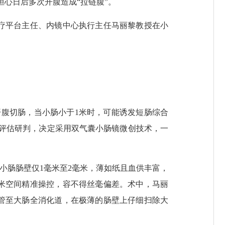
心日后多次开腹造成“拉链腹”。
疗平台主任、内镜中心执行主任马丽黎教授在小
腹切肠，当小肠小于1米时，可能诱发短肠综合
评估研判，决定采用双气囊小肠镜微创技术，一
小肠肠壁仅1毫米至2毫米，薄如纸且血供丰富，
米空间精准操控，容不得丝毫偏差。术中，马丽
管至大肠全消化道，在极薄的肠壁上仔细扫除大