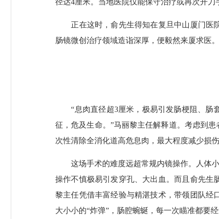
径达4厘米。当地医院仅能保守治疗或再次开刀
正在这时，俞先生得知在复旦中山厦门医院就
肠镜微创治疗领域造诣深厚，便毅然来厦求医
“息肉直径超3厘米，极易引发肠梗阻、肠套
征，危及生命。”马丽黎主任解释道。考虑到
次性清除全消化道高危息肉，最大程度减少损
这场手术的难度远超常规内镜操作。人体小肠盘
操作不慎极易引发穿孔、大出血。而且俞先生
黎主任凭借丰富经验与精湛技术，带领团队经
大小小的“炸弹”，肠腔蜿蜒，每一次瞄准都要