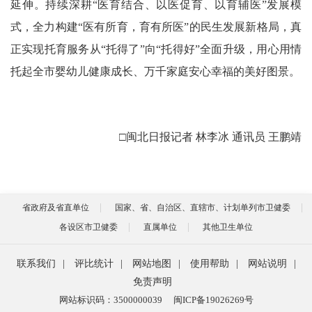
延伸。持续深耕“医育结合、以医促育、以育辅医”发展模
式，全力构建“医有所育，育有所医”的民生发展新格局，真
正实现托育服务从“托得了”向“托得好”全面升级，用心用情
托起全市婴幼儿健康成长、万千家庭安心幸福的美好图景。
□闽北日报记者 林李冰 通讯员 王鹏靖
省政府及省直单位
国家、省、自治区、直辖市、计划单列市卫健委
各设区市卫健委
直属单位
其他卫生单位
联系我们
|
评比统计
|
网站地图
|
使用帮助
|
网站说明
|
免责声明
网站标识码：3500000039
闽ICP备19026269号