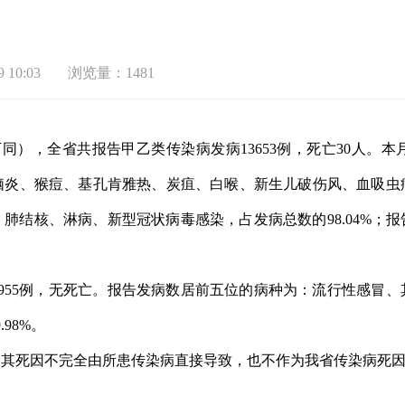
 10:03
浏览量：1481
4时，下同），全省共报告甲乙类传染病发病13653例，死亡30
脑炎、猴痘、基孔肯雅热、炭疽、白喉、新生儿破伤风、血吸虫
肺结核、淋病、新型冠状病毒感染，占发病总数的98.04%；
17955例，无死亡。报告发病数居前五位的病种为：流行性感
98%。
，其死因不完全由所患传染病直接导致，也不作为我省传染病死