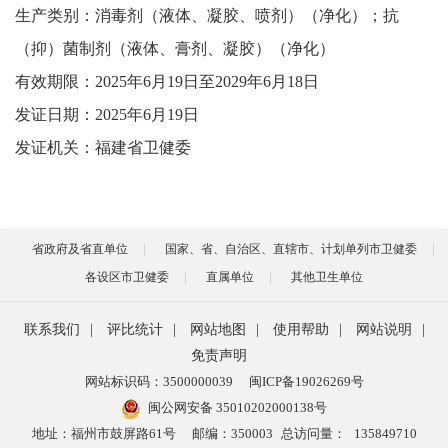
生产类别：
消毒剂（液体、凝胶、喷剂）（净化）；抗
（抑）菌制剂（液体、膏剂、凝胶）（净化）
有效期限：
20
25
年
6
月
19
日至
202
9
年
6
月
18
日
发证日期：
20
25
年
6
月
19
日
发证机关：福建省卫健委
省政府及省直单位
国家、省、自治区、直辖市、计划单列市卫健委
各设区市卫健委
直属单位
其他卫生单位
联系我们
|
评比统计
|
网站地图
|
使用帮助
|
网站说明
|
免责声明
网站标识码：3500000039
闽ICP备19026269号
闽公网安备 35010202000138号
地址：福州市鼓屏路61号
邮编：350003
总访问量：
135849710