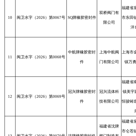
福建省
双桥阀门有
10
闽卫水字（2026）第0067号
SQ牌橡胶密封件
市东田
限公司
洋
中航牌橡胶密封
上海中航阀
上海市
11
闽卫水字（2026）第0068号
件
门有限公司
镇万勇
福建省
冠兴牌橡胶密封
冠兴流体科
镇美宇
12
闽卫水字（2026）第0069号
件
技有限公司
恒骏铸
福建省
福建省沈牌
市仑苍
13
闽卫水字（2026）第0070号
沈牌橡胶密封件
阀门制造有