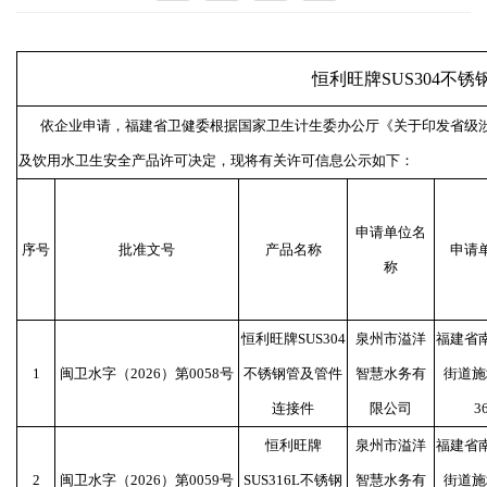
恒利旺牌SUS304不
依企业申请，福建省卫健委根据国家卫生计生委办公厅《关于印发省级涉
及饮用水卫生安全产品许可决定，现将有关许可信息公示如下：
申请单位名
序号
批准文号
产品名称
申请
称
恒利旺牌SUS304
泉州市溢洋
福建省
1
闽卫水字（2026）第0058号
不锈钢管及管件
智慧水务有
街道施
连接件
限公司
3
恒利旺牌
泉州市溢洋
福建省
2
闽卫水字（2026）第0059号
SUS316L不锈钢
智慧水务有
街道施