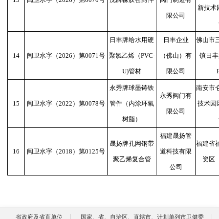
新技术园
限公司
日丰牌给水用硬
日丰企业
佛山市
14
闽卫水字（2026）第0071号
聚氯乙烯（PVC-
（佛山）有
镇日丰路
U)管材
限公司
永秀牌球墨铸铁
南安市
永秀阀门有
15
闽卫水字（2022）第0078号
管件（内涂环氧
技术园区
限公司
树脂）
福建晟扬管
晟扬牌孔网钢带
福建省
16
闽卫水字（2018）第0125号
道科技有限
聚乙烯复合管
资区
公司
省政府及省直单位
国家、省、自治区、直辖市、计划单列市卫健委