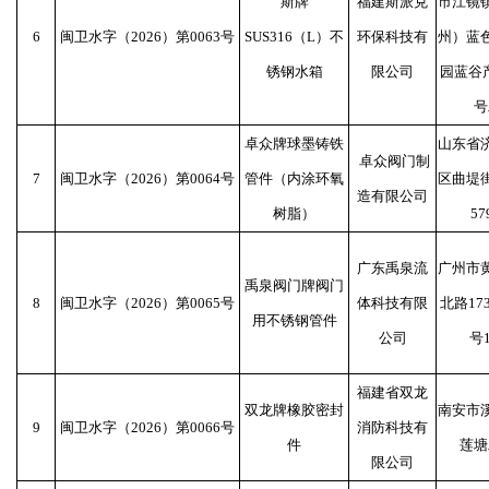
斯牌
福建斯派克
市江镜
6
闽卫水字（2026）第0063号
SUS316（L）不
环保科技有
州）蓝
锈钢水箱
限公司
园蓝谷产
号
卓众牌球墨铸铁
山东省
卓众阀门制
7
闽卫水字（2026）第0064号
管件（内涂环氧
区曲堤
造有限公司
树脂）
57
广东禹泉流
广州市
禹泉阀门牌阀门
8
闽卫水字（2026）第0065号
体科技有限
北路17
用不锈钢管件
公司
号
福建省双龙
双龙牌橡胶密封
南安市
9
闽卫水字（2026）第0066号
消防科技有
件
莲塘
限公司