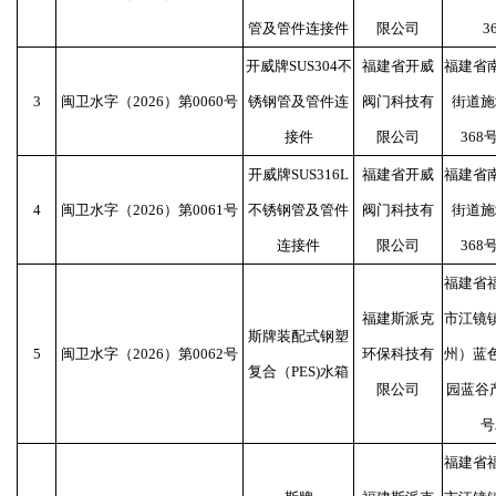
管及管件连接件
限公司
3
开威牌SUS304不
福建省开威
福建省
3
闽卫水字（2026）第0060号
锈钢管及管件连
阀门科技有
街道施
接件
限公司
368
开威牌SUS316L
福建省开威
福建省
4
闽卫水字（2026）第0061号
不锈钢管及管件
阀门科技有
街道施
连接件
限公司
368
福建省
福建斯派克
市江镜
斯牌装配式钢塑
5
闽卫水字（2026）第0062号
环保科技有
州）蓝
复合（PES)水箱
限公司
园蓝谷产
号
福建省