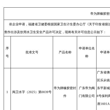
帝为牌橡胶密
依企业申请，福建省卫健委根据国家卫生计生委办公厅《关于印发省级涉
查作出涉及饮用水卫生安全产品许可决定，现将有关许可信息公示如下：
序
申请单位名
批准文号
产品名称
申请单
号
称
广东省佛
区乐从镇
帝为牌橡胶密封
广东帝为阀
东平新城
1
闽卫水字（2025）第0039号
件
门有限公司
8号保利
座1601