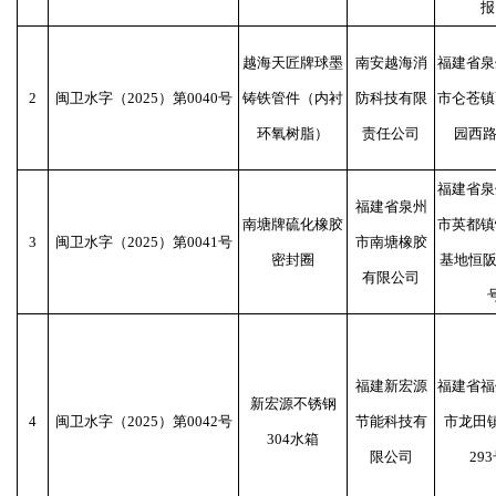
报
越海天匠牌球墨
南安越海消
福建省泉
2
闽卫水字（2025）第0040号
铸铁管件（内衬
防科技有限
市仑苍镇
环氧树脂）
责任公司
园西路
福建省泉
福建省泉州
南塘牌硫化橡胶
市英都镇
3
闽卫水字（2025）第0041号
市南塘橡胶
密封圈
基地恒阪
有限公司
福建新宏源
福建省福
新宏源不锈钢
4
闽卫水字（2025）第0042号
节能科技有
市龙田
304水箱
限公司
293