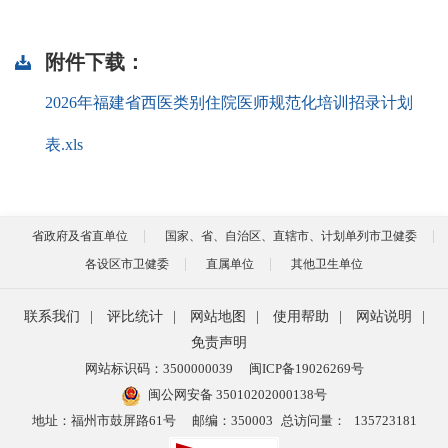
附件下载：
2026年福建省西医类别住院医师规范化培训招录计划
表.xls
省政府及省直单位
国家、省、自治区、直辖市、计划单列市卫健委
各设区市卫健委
直属单位
其他卫生单位
联系我们
|
评比统计
|
网站地图
|
使用帮助
|
网站说明
|
免责声明
网站标识码：3500000039
闽ICP备19026269号
闽公网安备 35010202000138号
地址：福州市鼓屏路61号
邮编：350003
总访问量：
135723181