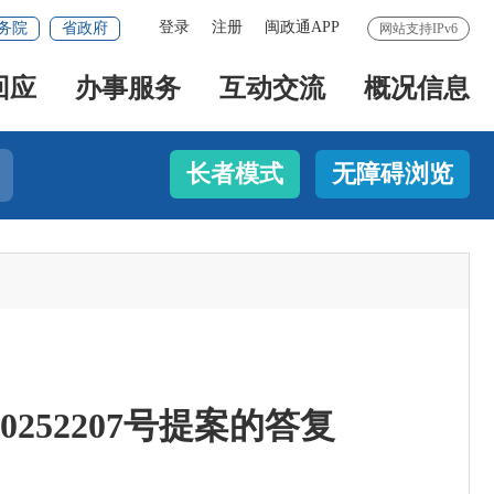
登录
注册
闽政通APP
务院
省政府
网站支持IPv6
回应
办事服务
互动交流
概况信息
长者模式
无障碍浏览
52207号提案的答复