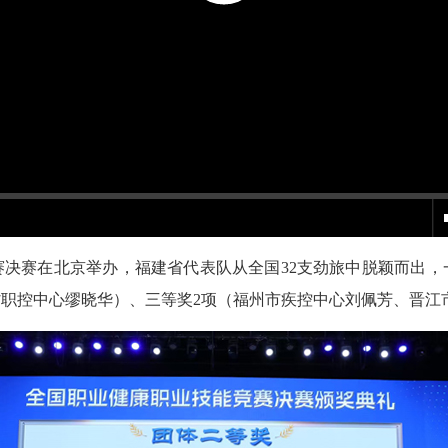
赛决赛在北京举办，福建省代表队从全国32支劲旅中脱颖而出
省职控中心缪晓华）、三等奖2项（福州市疾控中心刘佩芳、晋江