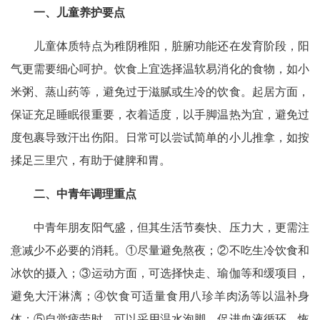
一、儿童养护要点
儿童体质特点为稚阴稚阳，脏腑功能还在发育阶段，阳
气更需要细心呵护。饮食上宜选择温软易消化的食物，如小
米粥、蒸山药等，避免过于滋腻或生冷的饮食。起居方面，
保证充足睡眠很重要，衣着适度，以手脚温热为宜，避免过
度包裹导致汗出伤阳。日常可以尝试简单的小儿推拿，如按
揉足三里穴，有助于健脾和胃。
二、中青年调理重点
中青年朋友阳气盛，但其生活节奏快、压力大，更需注
意减少不必要的消耗。①尽量避免熬夜；②不吃生冷饮食和
冰饮的摄入；③运动方面，可选择快走、瑜伽等和缓项目，
避免大汗淋漓；④饮食可适量食用八珍羊肉汤等以温补身
体；⑤自觉疲劳时，可以采用温水泡脚，促进血液循环，恢