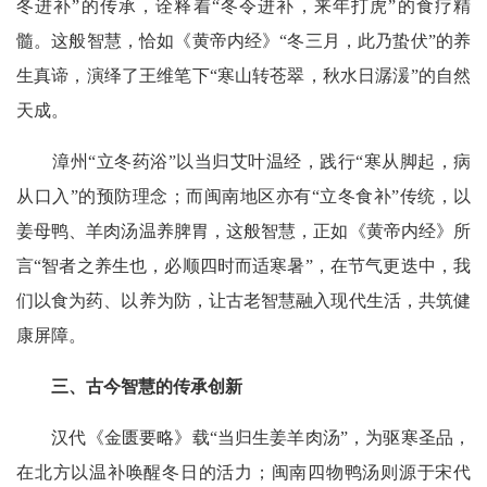
冬进补”的传承，诠释着“冬令进补，来年打虎”的食疗精
髓。这般智慧，恰如《黄帝内经》“冬三月，此乃蛰伏”的养
生真谛，演绎了王维笔下“寒山转苍翠，秋水日潺湲”的自然
天成。
漳州“立冬药浴”以当归艾叶温经，践行“寒从脚起，病
从口入”的预防理念；而闽南地区亦有“立冬食补”传统，以
姜母鸭、羊肉汤温养脾胃，这般智慧，正如《黄帝内经》所
言“智者之养生也，必顺四时而适寒暑”，在节气更迭中，我
们以食为药、以养为防，让古老智慧融入现代生活，共筑健
康屏障。
三、古今智慧的传承创新
汉代《金匮要略》载“当归生姜羊肉汤”，为驱寒圣品，
在北方以温补唤醒冬日的活力；闽南四物鸭汤则源于宋代