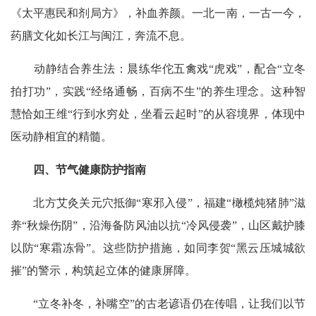
《太平惠民和剂局方》，补血养颜。一北一南，一古一今，
药膳文化如长江与闽江，奔流不息。
动静结合养生法：晨练华佗五禽戏“虎戏”，配合“立冬
拍打功”，实践“经络通畅，百病不生”的养生理念。这种智
慧恰如王维“行到水穷处，坐看云起时”的从容境界，体现中
医动静相宜的精髓。
四、节气健康防护指南
北方艾灸关元穴抵御“寒邪入侵”，福建“橄榄炖猪肺”滋
养“秋燥伤阴”，沿海备防风油以抗“冷风侵袭”，山区戴护膝
以防“寒霜冻骨”。这些防护措施，如同李贺“黑云压城城欲
摧”的警示，构筑起立体的健康屏障。
“立冬补冬，补嘴空”的古老谚语仍在传唱，让我们以节