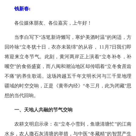
钱新春:
各位媒体朋友、各位嘉宾，上午好！
当李白写下“冻笔新诗懒写，寒炉美酒时温”的闲适，方
回吟咏“立冬犹十日，衣亦未装绵”的从容， 11月7日我们即
将迎来立冬节气。此刻，黄河两岸正上演着“立冬补冬，补
嘴空”的食俗盛宴，而八闽和潮汕地区却传唱着“立冬食蔗齿
不痛”的养生歌谣。这场跨越五千年文明长河与三千里地理
疆域的时空交响，正是《黄帝内经》“冬三月，此为闭藏”思
想的当代回响。
一、天地人共融的节气交响
农耕文明启示录：在“立冬小雪到，鱼塘清塘忙”的江南
水乡，农人撒石灰清塘的举措，与中医“冬藏精”的智慧产生