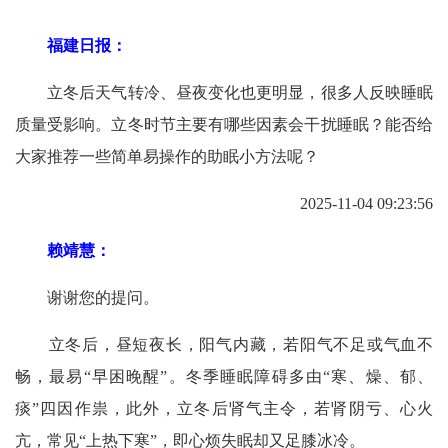
福建日报：
立冬后天气转冷、昼夜变化也更明显，很多人反映睡眠
质量受影响。立冬时节主要有哪些因素会干扰睡眠？能否给
大家推荐一些简单易操作的助眠小方法呢？
2025-11-04 09:23:56
赖靖慧：
谢谢您的提问。
立冬后，昼短夜长，阳气内藏，若阳气不足或气血不
畅，最易“早困晚醒”。冬季睡眠障碍多由“寒、燥、郁、
痰”四因作祟，此外，立冬后肾气主令，若肾阴亏、心火
亢，常见“上热下寒”，即心烦失眠却又足膝冰冷。