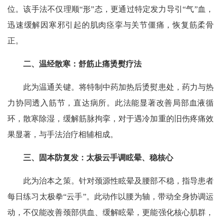
位。该手法不仅理顺“形”态，更通过特定发力导引“气”血，
迅速缓解因寒邪引起的肌肉痉挛与关节僵痛，恢复筋柔骨
正。
二、温经散寒：舒筋止痛烫熨疗法
此为温通关键。将特制中药加热后烫熨患处，药力与热
力协同透入筋节，直达病所。此法能显著改善局部血液循
环，散寒除湿，缓解筋脉拘挛，对于遇冷加重的旧伤疼痛效
果显著，与手法治疗相辅相成。
三、固本防复发：太极云手调眩晕、稳核心
此为治本之策。针对颈源性眩晕及腰部不稳，指导患者
每日练习太极拳“云手”。此动作以腰为轴，带动全身协调运
动，不仅能改善颈部供血、缓解眩晕，更能强化核心肌群，