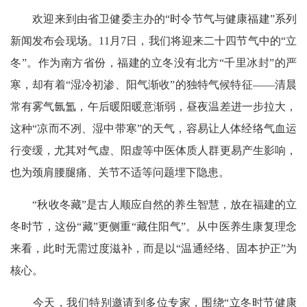
欢迎来到由省卫健委主办的“时令节气与健康福建”系列
新闻发布会现场。11月7日，我们将迎来二十四节气中的“立
冬”。作为南方省份，福建的立冬没有北方“千里冰封”的严
寒，却有着“湿冷初渗、阳气渐收”的独特气候特征——清晨
常有雾气氤氲，午后暖阳暖意渐弱，昼夜温差进一步拉大，
这种“凉而不冽、湿中带寒”的天气，容易让人体经络气血运
行变缓，尤其对气虚、阳虚等中医体质人群更易产生影响，
也为颈肩腰腿痛、关节不适等问题埋下隐患。
“秋收冬藏”是古人顺应自然的养生智慧，放在福建的立
冬时节，这份“藏”更侧重“藏住阳气”。从中医养生康复理念
来看，此时无需过度滋补，而是以“温通经络、固本护正”为
核心。
今天，我们特别邀请到多位专家，围绕“立冬时节健康