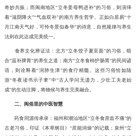
奇妙共振；而闽南地区“立冬姜母鸭进补”的习俗，则演绎
着“滋阴降火”“气血双补”的南方养生哲学。正如白居易“十
月江南天气好，可怜冬景似春华”的诗意，自然规律与养生
法则在此达成完美统一。
食养文化辨证法：北方“立冬饺子夏至面”的习俗，暗
合“温补脾胃”的养生之道；南方“立冬食柿护肠胃”的民间谚
语，则诠释着“润肺生津”的食疗精髓。这些习俗恰如陆
游“冬夜读书示子聿”中“古人学问无遗力，少壮工夫老始
成”的生动注脚，将物候与养生完美融合。
二、闽俗里的中医智慧
药食同源传承录：福州和潮汕地区“立冬食蔗齿不痛”的
古老习俗，印证《本草纲目》“蔗能润燥”的记载；泉州“立