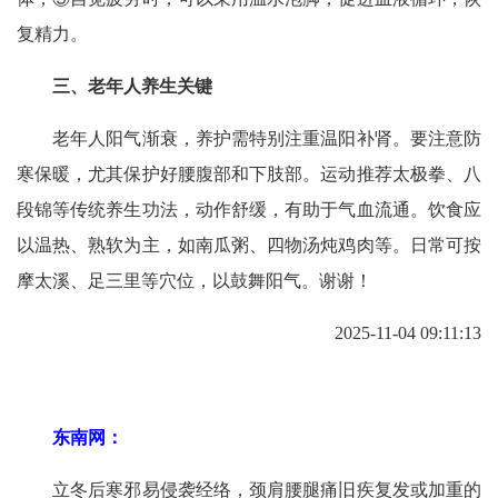
复精力。
三、老年人养生关键
老年人阳气渐衰，养护需特别注重温阳补肾。要注意防
寒保暖，尤其保护好腰腹部和下肢部。运动推荐太极拳、八
段锦等传统养生功法，动作舒缓，有助于气血流通。饮食应
以温热、熟软为主，如南瓜粥、四物汤炖鸡肉等。日常可按
摩太溪、足三里等穴位，以鼓舞阳气。谢谢！
2025-11-04 09:11:13
东南网：
立冬后寒邪易侵袭经络，颈肩腰腿痛旧疾复发或加重的