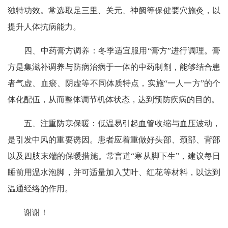
独特功效。常选取足三里、关元、神阙等保健要穴施灸，以
提升人体抗病能力。
四、中药膏方调养：冬季适宜服用“膏方”进行调理。膏
方是集滋补调养与防病治病于一体的中药制剂，能够结合患
者气虚、血瘀、阴虚等不同体质特点，实施“一人一方”的个
体化配伍，从而整体调节机体状态，达到预防疾病的目的。
五、注重防寒保暖：低温易引起血管收缩与血压波动，
是引发中风的重要诱因。患者应着重做好头部、颈部、背部
以及四肢末端的保暖措施。常言道“寒从脚下生”，建议每日
睡前用温水泡脚，并可适量加入艾叶、红花等材料，以达到
温通经络的作用。
谢谢！