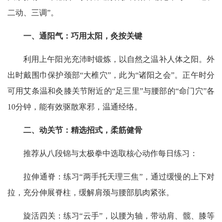
二动、三调”。
一、通阳气：巧用太阳，灸按关键
利用上午阳光充沛时锻炼，以自然之温补人体之阳。外
出时戴围巾保护颈部“大椎穴”，此为“诸阳之会”。正午时分
可用艾条温和灸膝关节附近的“足三里”与腰部的“命门穴”各
10分钟，能有效驱散寒邪，温通经络。
二、动关节：精选招式，柔筋健骨
推荐从八段锦与太极拳中选取核心动作每日练习：
拉伸通脊：练习“两手托天理三焦”，通过缓慢的上下对
拉，充分伸展脊柱，缓解肩颈与腰部肌肉紧张。
旋活四关：练习“云手”，以腰为轴，带动肩、髋、膝等