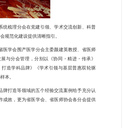
系统梳理分会在党建引领、学术交流创新、科普
分会规范化建设提供清晰指引。
省医学会围产医学分会主委颜建英教授、省医师
发展与分会管理，分别以《协同・精进・传承》
展，打造学科品牌》《学术引领与基层普惠双轮驱
践样本。
品牌打造等领域的五个经验交流案例给予充分认
作成效，更为省医学会、省医师协会各分会提供