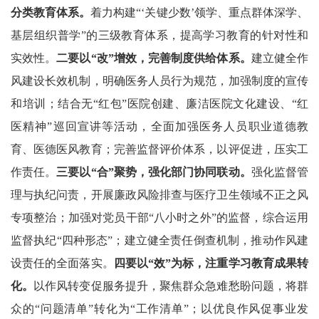
分类教育体系。
着力构建“‘关键少数’领学、重点群体深学、
基层组织普学”的三级教育体系，提高学习教育的针对性和
实效性。
二要以“改”增效，完善制度供给体系。
建立健全作
风建设长效机制，明确医务人员行为规范，加强制度的宣传
和培训；结合无“红包”医院创建、廉洁医院文化建设、“红
医精神”巡回宣讲等活动，全面加强医务人员职业道德教
育、医德医风教育；完善监督评价体系，以评促进，压实工
作责任。
三要以“合”聚势，强化部门协同联动。
强化监督管
理与执纪问责，开展廉政风险排查与医疗卫生领域不正之风
专项整治；加强对党员干部“八小时之外”的监督，综合运用
监督执纪“四种形态”；建立健全责任倒查机制，推动作风建
设责任的全面落实。
四要以“效”为标，注重学习教育成果转
化。
以作风转变促服务提升，聚焦群众急难愁盼问题，将群
众的“问题清单”转化为“工作清单”；以优良作风促事业发