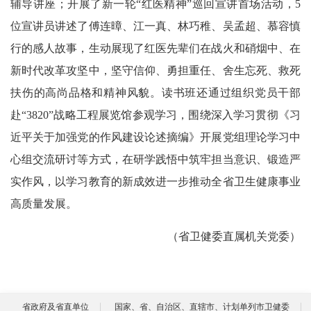
辅导讲座；开展了新一轮“红医精神”巡回宣讲首场活动，5
位宣讲员讲述了傅连暲、江一真、林巧稚、吴孟超、慕容慎
行的感人故事，生动展现了红医先辈们在战火和硝烟中、在
新时代改革攻坚中，坚守信仰、勇担重任、舍生忘死、救死
扶伤的高尚品格和精神风貌。读书班还通过组织党员干部
赴“3820”战略工程展览馆参观学习，围绕深入学习贯彻《习
近平关于加强党的作风建设论述摘编》开展党组理论学习中
心组交流研讨等方式，在研学践悟中筑牢担当意识、锻造严
实作风，以学习教育的新成效进一步推动全省卫生健康事业
高质量发展。
（省卫健委直属机关党委）
省政府及省直单位
国家、省、自治区、直辖市、计划单列市卫健委