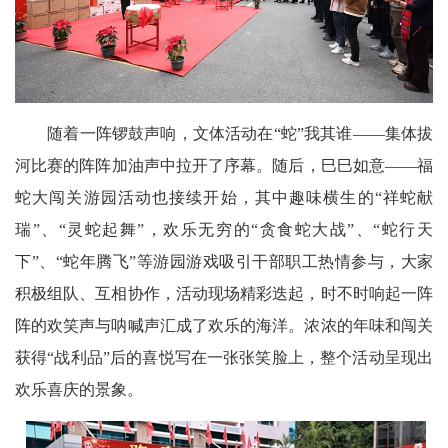
随着一阵锣鼓声响，文体活动在“蛇”我其谁——集体拔
河比赛的阵阵加油声中拉开了序幕。随后，巳巳如意——福
蛇大闯关游园活动也接续开始，其中趣味横生的“祥蛇献
瑞”、“灵蛇起舞”，欢乐无穷的“贪食蛇大战”、“蛇行天
下”、“蛇年腾飞”等游园游戏吸引干部职工热情参与，大家
积极组队、互相协作，活动现场精彩迭起，时不时响起一阵
阵的欢笑声与呐喊声汇成了欢乐的海洋。浓浓的年味和闯关
获得“战利品”后的喜悦写在一张张笑脸上，整个活动呈现出
欢乐喜庆的景象。