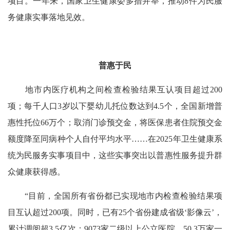
项目。一年来，国家卫生健康委多措并举，推动8件为民服
务健康实事落地见效。
普惠于民
地市内医疗机构之间检查检验结果互认项目超过200
项；每千人口3岁以下婴幼儿托位数达到4.5个，全国新增普
惠性托位66万个；取消门诊预交金，将医保患者住院预交金
额度降至同病种个人自付平均水平……在2025年卫生健康系
统为民服务实事项目中，这些实事突出以普惠性服务提升群
众健康获得感。
“目前，全国所有省份都已实现地市内检查检验结果项
目互认超过200项。同时，已有25个省份建成省级‘影像云’，
累计调阅超3.5亿次；9073家二级以上公立医院、50.3万家一