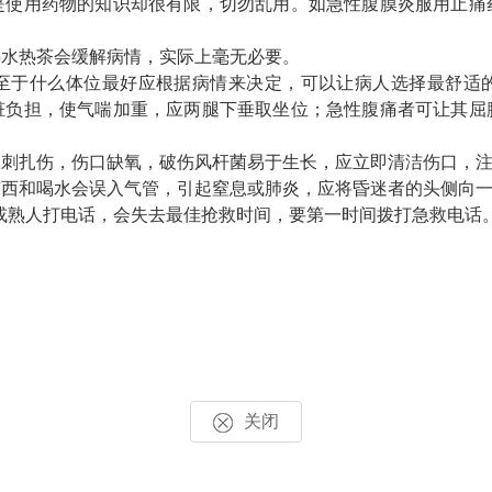
用药物的知识却很有限，切勿乱用。如急性腹膜炎服用止痛
水热茶会缓解病情，实际上毫无必要。
于什么体位最好应根据病情来决定，可以让病人选择最舒适的
脏负担，使气喘加重，应两腿下垂取坐位；急性腹痛者可让其屈
扎伤，伤口缺氧，破伤风杆菌易于生长，应立即清洁伤口，注
东西和喝水会误入气管，引起窒息或肺炎，应将昏迷者的头侧向
或熟人打电话
，会失去最佳抢救时间，要第一时间拨打急救电话
关闭