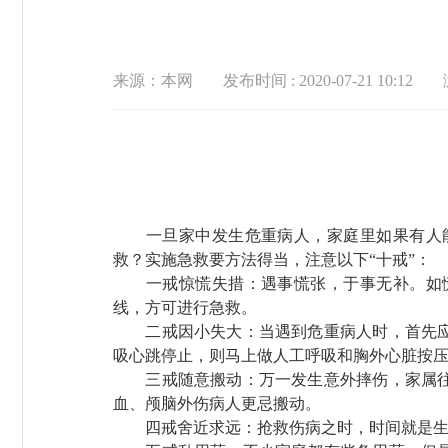
来源：本网
发布时间 : 2020-07-21 10:12
一旦家中发生危重病人，家庭里如果有人能
救？实施急救要方法得当，注意以下“十戒”：
一戒惊慌失措：遇事慌张，于事无补。如慌
线，方可进行急救。
二戒因小失大：当遇到危重病人时，首先应着
吸心跳停止，则马上
做
人工呼吸和胸外心脏按
三戒随意搬动：万一发生意外
摔伤，
家属
血、颅脑外伤病人更忌搬动。
四戒舍近求远：抢救伤病之时，时间就是生命