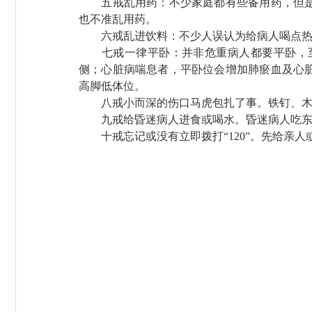
五戒乱用药：不少家庭都有些备用药，但是使
也不准乱用药。
六戒乱进饮料：不少人误认为给病人喝点热
七戒一律平卧：并非危重病人都要平卧，至
侧；心脏病喘息者，平卧位会增加肺瘀血及心
高脚低体位。
八戒小而深的伤口马虎包扎了事。铁钉、木刺
九戒给昏迷病人进食
或
喝水。昏迷病人吃
十戒忘记或没有立即拨打“120”
。
先给亲人