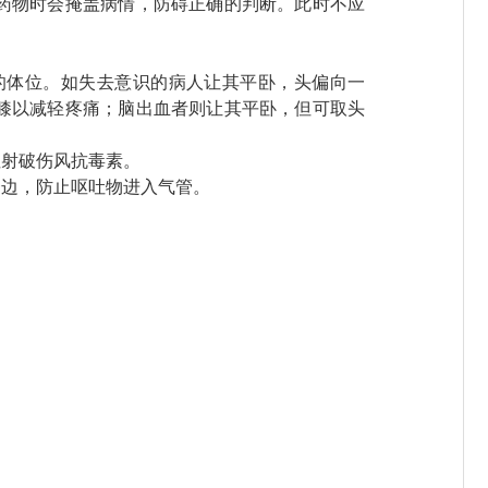
药物时会掩盖病情，防碍正确的判断。此时不应
体位。如失去意识的病人让其平卧，头偏向一
膝以减轻疼痛；脑出血者则让其平卧，但可取头
射破伤风抗毒素。
一边，防止呕吐物进入气管。
。