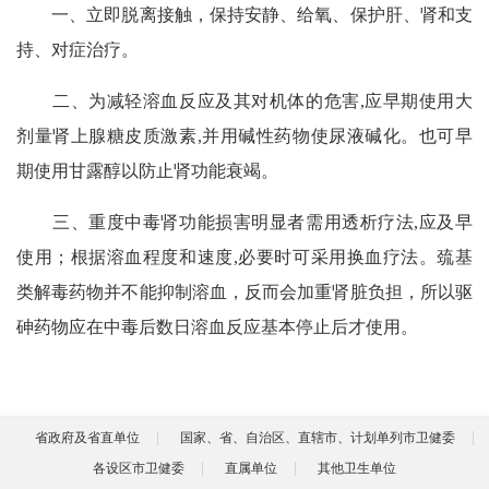
一、立即脱离接触，保持安静、给氧、保护肝、肾和支
持、对症治疗。
二、为减轻溶血反应及其对机体的危害
,
应早期使用大
剂量肾上腺糖皮质激素
,
并用碱性药物使尿液碱化。也可早
期使用甘露醇以防止肾功能衰竭。
三、重度中毒肾功能损害明显者需用透析疗法
,
应及早
使用；根据溶血程度和速度
,
必要时可采用换血疗法。巯基
类解毒药物并不能抑制溶血，反而会加重肾脏负担，所以驱
砷药物应在中毒后数日溶血反应基本停止后才使用。
省政府及省直单位
国家、省、自治区、直辖市、计划单列市卫健委
各设区市卫健委
直属单位
其他卫生单位