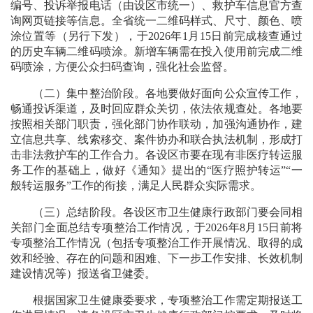
编号、投诉举报电话（由设区市统一）、救护车信息官方查
询网页链接等信息。全省统一二维码样式、尺寸、颜色、喷
涂位置等（另行下发），于2026年1月15日前完成核查通过
的历史车辆二维码喷涂。新增车辆需在投入使用前完成二维
码喷涂，方便公众扫码查询，强化社会监督。
（二）集中整治阶段。各地要做好面向公众宣传工作，
畅通投诉渠道，及时回应群众关切，依法依规查处。各地要
按照相关部门职责，强化部门协作联动，加强沟通协作，建
立信息共享、线索移交、案件协办和联合执法机制，形成打
击非法救护车的工作合力。各设区市要在现有非医疗转运服
务工作的基础上，做好《通知》提出的“医疗照护转运”“一
般转运服务”工作的衔接，满足人民群众实际需求。
（三）总结阶段。各设区市卫生健康行政部门要会同相
关部门全面总结专项整治工作情况，于2026年8月15日前将
专项整治工作情况（包括专项整治工作开展情况、取得的成
效和经验、存在的问题和困难、下一步工作安排、长效机制
建设情况等）报送省卫健委。
根据国家卫生健康委要求，专项整治工作需定期报送工