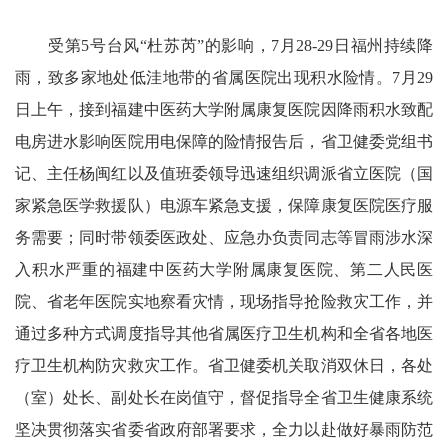
受第5号台风“杜苏芮”的影响，7月28-29日福州持续降
雨，致多家地处低洼地带的省属医院出现积水险情。7月29
日上午，接到福建中医药大学附属康复医院因降雨积水致配
电房进水影响医院用电保障的险情报告后，省卫健委党组书
记、主任杨闽红以及值班委领导迅速组织调派省立医院（国
家紧急医学救援队）电源车紧急支援，保障康复医院医疗服
务需要；同时带领委医政处、应急办负责同志等冒雨涉水深
入积水严重的福建中医药大学附属康复医院、第二人民医
院、省老年医院实地察看灾情，现场指导抢险救灾工作，并
通过多种方式调度指导其他省属医疗卫生机构和全省各地医
疗卫生机构防灾救灾工作。省卫健委机关取消双休日，各处
（室）处长、副处长在岗值守，督促指导全省卫生健康系统
坚决贯彻落实省委省政府部署要求，全力以赴做好暴雨防范