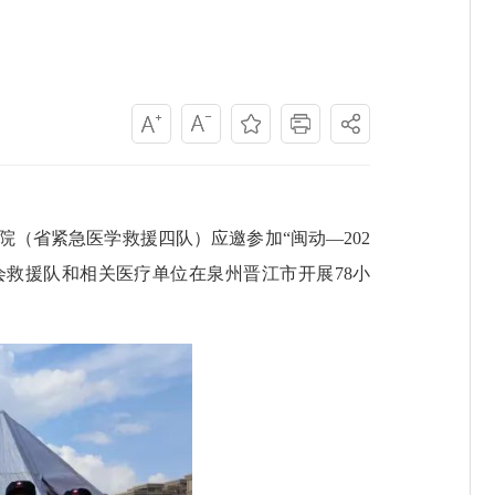
院
（
省紧急医学救援四队
）应邀参加
“
闽动
—
202
会救援队
和相关医疗单位
在泉州晋江市开展
78
小