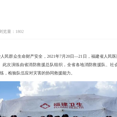
浏览量：1802
护人民群众生命财产安全，
2021
年
7
月
20
日
—
21
日
，福建省人民医
。此次演练由省消防救援总队组织，
全省各地消防救援队、
社
练
，
检验队伍
应对灾害的
协同救援能力。