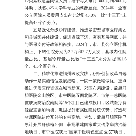
12类紧缺急需岗位人员，给予每人每月1000元到2000元
补助，以缩小不同学科专业的薪酬差距。2024年，全市
公立医院人员费用支出占比达到43.0%，比“十三五”末
提高4.0个百分点。
五是强化分级诊疗建设。推进紧密型城市医疗集团
和县域医共体建设，促进资源下沉、夯实基层网底，并
与医保支付等政策相衔接。2024年，市、县公立医疗机
构上、下转住院分别为2.2万和2.7万人次，县域内住院
量占比、基层诊疗量占比较“十三五”末分别提高1.6
个、4.3个百分点。
二、精准化推进福州医改实践，积极创新改革自选
动作一是实施错位发展战略，一院一策做精做优。重点
推进优质医疗资源在城市新区、郊区布局建设，孟超肝
胆医院金山院区、市中医院五四北院区、市第一总医院
皮肤病防治院南院等15个项目已建成投用，区域医疗资
源配置更加均衡。巩固提升市属医院传统优势，打造与
省属医院错位互补的专科高地。例如，孟超肝胆医院已
累计开展肝移植40例，获批承建国家重大传染病防治基
地项目，市中医院获批“国家中医特色重点医院”项目，