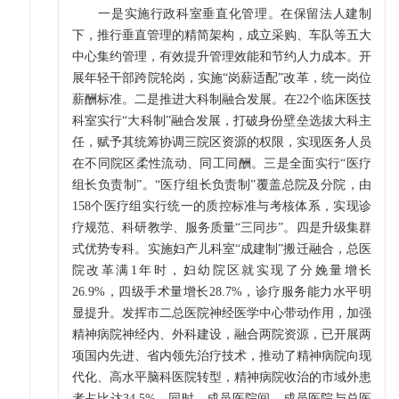
一是实施行政科室垂直化管理。在保留法人建制
下，推行垂直管理的精简架构，成立采购、车队等五大
中心集约管理，有效提升管理效能和节约人力成本。开
展年轻干部跨院轮岗，实施“岗薪适配”改革，统一岗位
薪酬标准。二是推进大科制融合发展。在22个临床医技
科室实行“大科制”融合发展，打破身份壁垒选拔大科主
任，赋予其统筹协调三院区资源的权限，实现医务人员
在不同院区柔性流动、同工同酬。三是全面实行“医疗
组长负责制”。“医疗组长负责制”覆盖总院及分院，由
158个医疗组实行统一的质控标准与考核体系，实现诊
疗规范、科研教学、服务质量“三同步”。四是升级集群
式优势专科。实施妇产儿科室“成建制”搬迁融合，总医
院改革满1年时，妇幼院区就实现了分娩量增长
26.9%，四级手术量增长28.7%，诊疗服务能力水平明
显提升。发挥市二总医院神经医学中心带动作用，加强
精神病院神经内、外科建设，融合两院资源，已开展两
项国内先进、省内领先治疗技术，推动了精神病院向现
代化、高水平脑科医院转型，精神病院收治的市域外患
者占比达34.5%。同时，成员医院间、成员医院与总医