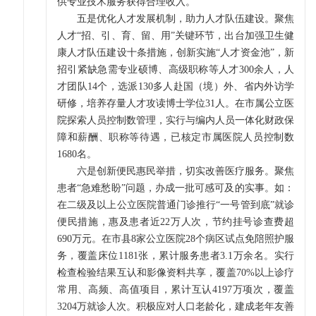
供专业技术服务获得合理收入。
五是优化人才发展机制，助力人才队伍建设。聚焦
人才“招、引、育、留、用”关键环节，出台加强卫生健
康人才队伍建设十条措施，创新实施“人才资金池”，新
招引紧缺急需专业硕博、高级职称等人才300余人，人
才团队14个，选派130多人赴国（境）外、省内外访学
研修，培养存量人才攻读博士学位31人。在市属公立医
院探索人员控制数管理，实行与编内人员一体化财政保
障和薪酬、职称等待遇，已核定市属医院人员控制数
1680名。
六是创新便民惠民举措，切实改善医疗服务。聚焦
患者“急难愁盼”问题，办成一批可感可及的实事。如：
在二级及以上公立医院普通门诊推行“一号管到底”就诊
便民措施，惠及患者近22万人次，节约挂号诊查费超
690万元。在市县8家公立医院28个病区试点免陪照护服
务，覆盖床位1181张，累计服务患者3.1万余名。实行
检查检验结果互认和影像资料共享，覆盖70%以上诊疗
常用、高频、高值项目，累计互认4197万项次，覆盖
3204万就诊人次。积极应对人口老龄化，建成老年友善