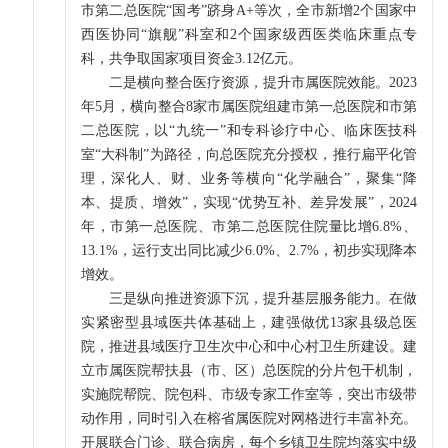
市第二总医院“国考”跻身A+等次，全市新增2个国家中
西医协同“旗舰”科室和2个国家级西医类临床重点专
科，共争取国家项目资金3.12亿元。
二是横向整合医疗资源，提升市属医院效能。2023
年5月，横向整合8家市属医院组建市第一总医院和市第
二总医院，以“九统一”和专科诊疗中心、临床医技科
室“大科制”为路径，向总医院充分授权，推行扁平化管
理，深化人、财、业务等横向“化学融合”，聚集“降
本、提质、增效”，实现“优势互补、差异发展”，2024
年，市第一总医院、市第二总医院住院量比增6.8%、
13.1%，运行支出同比减少6.0%、2.7%，初步实现降本
增效。
三是纵向推进资源下沉，提升基层服务能力。在做
实紧密型县域医共体基础上，建强做优13家县级总医
院，推进县域医疗卫生次中心和中心村卫生所建设。建
立市属医院帮扶县（市、区）总医院的分片包干机制，
实施院帮院、院包科、市级专家工作室等，突出市级带
动作用，同时引入在榕省属医院对网格进行丰富补充。
开展联合门诊、联合病房，每个乡镇卫生院均落实中级