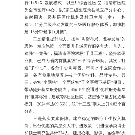
行“1+5+X”发展模式，以三甲综合性医院--福清市医院
为全市医疗中心，以5家二级医院为县域医疗分中心，
辐射周边一级基层医疗机构及村卫生所（室），构
建“321”分层级带动发展的三级医疗服务体系，加快构
建“15分钟健康服务圈”。
二是精准提升能力。按照“均衡布局、差异发展”的
思路，精准施策，全面提升县域医疗服务能力。首先，
建强“一龙头”，福清市医院对标“千县工程”，坚持软硬
齐抓，已成为省内首批县级“三甲”综合医院。其次，打
造“多中心”，各分中心均与省、市高水平医院合作共
建，各有侧重地培养1—2个优势学科、品牌专科。其
三，夯实“小网格”，全面落实“千名医师下基层”项目，
带动提升基层服务能力，4家卫生院通过“优质服务基层
行”推荐标准，建成3家社区医院，基层诊疗量占比逐年
提升，2024年达69.56%，较“十三五”期末上升4.82个百
分点。
三是落实要素保障。建立稳定的医疗卫生投入机
制，出台优惠的高层次人才引进政策，引进医学类博士
和硕士研究生共计224人。建成心电、影像、临检等6大