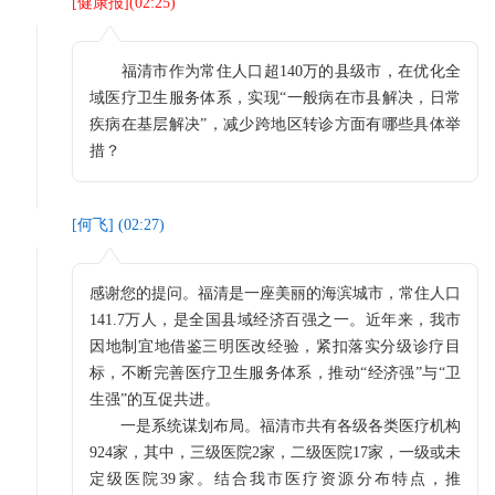
[
健康报
](
02:25
)
福清市作为常住人口超140万的县级市，在优化全
域医疗卫生服务体系，实现“一般病在市县解决，日常
疾病在基层解决”，减少跨地区转诊方面有哪些具体举
措？
[
何飞
] (
02:27
)
感谢您的提问。福清是一座美丽的海滨城市，常住人口
141.7万人，是全国县域经济百强之一。近年来，我市
因地制宜地借鉴三明医改经验，紧扣落实分级诊疗目
标，不断完善医疗卫生服务体系，推动“经济强”与“卫
生强”的互促共进。
一是系统谋划布局。福清市共有各级各类医疗机构
924家，其中，三级医院2家，二级医院17家，一级或未
定级医院39家。结合我市医疗资源分布特点，推