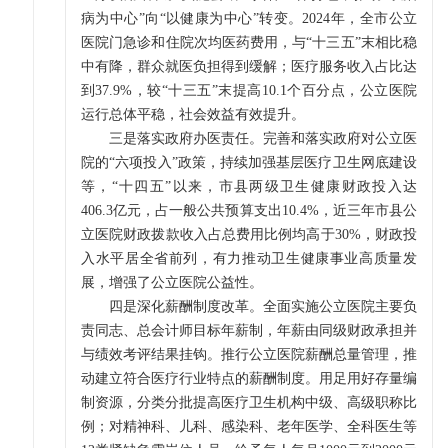
病为中心”向“以健康为中心”转变。2024年，全市公立
医院门急诊和住院次均医药费用，与“十三五”末相比稳
中有降，群众就医负担得到缓解；医疗服务收入占比达
到37.9%，较“十三五”末提高10.1个百分点，公立医院
运行总体平稳，社会效益有效提升。
三是落实政府办医责任。完善和落实政府对公立医
院的“六项投入”政策，持续加强基层医疗卫生网底建设
等，“十四五”以来，市县两级卫生健康财政投入达
406.3亿元，占一般公共预算支出10.4%，近三年市县公
立医院财政拨款收入占总费用比例均高于30%，财政投
入水平居全省前列，有力推动卫生健康事业高质量发
展，增强了公立医院公益性。
四是深化薪酬制度改革。全面实施公立医院主要负
责同志、总会计师目标年薪制，年薪由同级财政承担并
与绩效考评结果挂钩。推行公立医院薪酬总量管理，推
动建立符合医疗行业特点的薪酬制度。用足用好存量编
制资源，分类分批提高医疗卫生机构中级、高级职称比
例；对精神科、儿科、感染科、老年医学、全科医生等