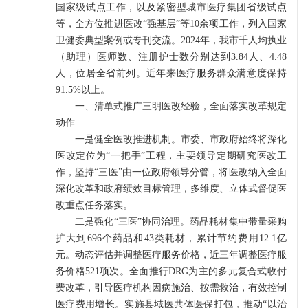
国家级试点工作，以及紧密型城市医疗集团省级试点
等，全方位推进医改“强基层”等10余项工作，列入国家
卫健委典型案例或专刊交流。2024年，我市千人均执业
（助理）医师数、注册护士数分别达到3.84人、4.48
人，位居全省前列。近年来医疗服务群众满意度保持
91.5%以上。
一、清单式推广三明医改经验，全面落实改革规定
动作
一是健全医改推进机制。市委、市政府始终将深化
医改定位为“一把手”工程，主要领导定期研究医改工
作，坚持“三医”由一位政府领导分管，将医改纳入全面
深化改革和政府绩效目标管理，多维度、立体式督促医
改重点任务落实。
二是强化“三医”协同治理。药品耗材集中带量采购
扩大到696个药品和43类耗材，累计节约费用12.1亿
元。动态评估并调整医疗服务价格，近三年调整医疗服
务价格521项次。全面推行DRG为主的多元复合式收付
费改革，引导医疗机构因病施治、按需救治，有效控制
医疗费用增长。实施县域医共体医保打包，推动“以治