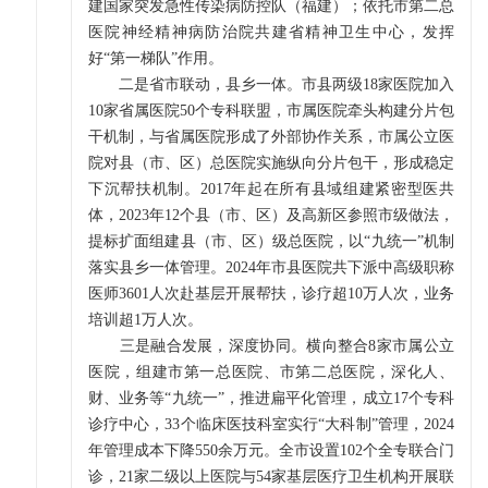
建国家突发急性传染病防控队（福建）；依托市第二总
医院神经精神病防治院共建省精神卫生中心，发挥
好“第一梯队”作用。
二是省市联动，县乡一体。市县两级18家医院加入
10家省属医院50个专科联盟，市属医院牵头构建分片包
干机制，与省属医院形成了外部协作关系，市属公立医
院对县（市、区）总医院实施纵向分片包干，形成稳定
下沉帮扶机制。2017年起在所有县域组建紧密型医共
体，2023年12个县（市、区）及高新区参照市级做法，
提标扩面组建县（市、区）级总医院，以“九统一”机制
落实县乡一体管理。2024年市县医院共下派中高级职称
医师3601人次赴基层开展帮扶，诊疗超10万人次，业务
培训超1万人次。
三是融合发展，深度协同。横向整合8家市属公立
医院，组建市第一总医院、市第二总医院，深化人、
财、业务等“九统一”，推进扁平化管理，成立17个专科
诊疗中心，33个临床医技科室实行“大科制”管理，2024
年管理成本下降550余万元。全市设置102个全专联合门
诊，21家二级以上医院与54家基层医疗卫生机构开展联