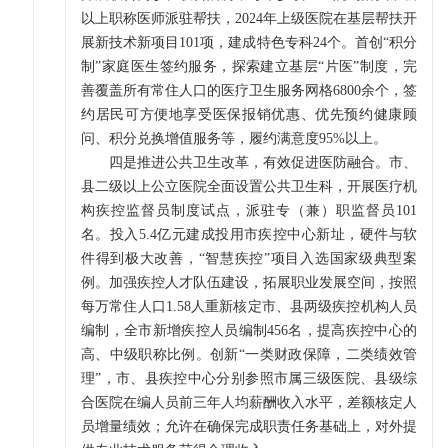
以上职称医师派驻帮扶，2024年上级医院在基层帮扶开
展新技术新项目101项，建成特色专科24个。首创“积分
制”家庭医生签约服务，探索建立基层“片医”制度，完
善覆盖所有常住人口的医疗卫生服务网格6800余个，签
约居民可方便地享受医保报销优惠、优先预约健康顾
问、积分兑换增值服务等，履约满意度95%以上。
四是推进公共卫生改革，有效促进医防融合。市、
县二级以上公立医院全面设置公共卫生科，开展医疗机
构疾控监督员制度试点，派驻专（兼）职监督员101
名。投入5.4亿元建成投用市疾控中心新址，硬件与软
件得到极大改善，“智慧疾控”项目入选国家级典型案
例。加强疾控人才队伍建设，拓展职业发展空间，按照
每万常住人口1.58人重新核定市、县两级疾控机构人员
编制，全市新增疾控人员编制456名，提高疾控中心的
高、中级职称比例。创新“一类财政保障，二类绩效管
理”，市、县疾控中心分别参照市属三级医院、县级综
合医院在编人员前三年人均薪酬收入水平，差额核定人
员增量绩效；允许在确保完成职责任务基础上，对外提