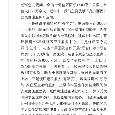
感谢您的提问。金山街道辖区面积13.09平方公里，常
住人口22万余人，近年来，我们主要从以下几方面提升
居民健康服务可及性。
一是硬设施和软实力“齐步走”。财政投入近1800万
元，业务用房面积从原来的1440平增加至4200平，近年
来先后达到国定服务能力推荐标准、建成社区医院，获
评福州市5星级社区卫生服务中心。二是优质医疗资
源“引进来”。与省市属医院合作开展“联合门诊”“联合
病房”，引入4家省市属医院10余名专家定期坐诊查房，
年均服务近8000人次。落实“基层检查、上级诊
断”和“基层开单，上级检查”，上级医院共出具诊断报
告1.5万余例，助力小病慢病在基层，疑难危重病有序
上转。三是便民惠民服务“有温度”。落实福州市“积分
制”家庭医生签约服务，上级专科医生作为健康顾问加
入家庭医生团队，居民可通过互动获得积分，并享受大
医院专家优先预约、兑换免费增值服务、门诊医保报销
比例提高5个点等优惠；此外我们还为高龄、失能的老
年人提供家庭病床服务；提供周末疫苗接种门诊及全科