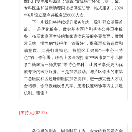
便民门诊等延时服务；设置“慢性病一体化门诊”，全、
专科医生和健康助理同场提供医防管一站式服务，2024
年6月设立至今共服务近8000人次。
下一步我们将持续提升服务能力，吸引群众基层首
诊。一是优化服务。做实基本医疗和基本公共卫生服
务，拓展家庭医生签约和家庭病床等服务覆盖面，做到
常见病、慢性病“接得住、管得好”，提高群众首选度和
满意度。二是打造特色。按照区卫健局“一中心一特
色”的工作部署，联合上级医院打造“中医康复”“小儿推
拿”“糖尿病三师共管”等特色专科，让居民享受更为优
质专业的医疗服务。三是加强联动。与片区牵头的市第
二总医院和孟超肝胆医院加强协作，进一步完善人才联
合培养、诊疗设施设备共享、患者快速转诊等方面共建
机制。谢谢！
[
主持人
](
02:32
)
各位媒体朋友，因为时间关系，今天的新闻发布会