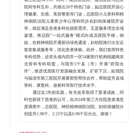
院间专科互补，共推出20个特色门诊，如总医院开设心
理健康、生殖、美容整形等门诊，总医院小儿骨科和精
神病防治院儿童青少年心理科同步在妇幼保健院开诊
等，就近满足患者多样化就医需求。五是服务理念全域
渗透。将总院“一站式服务”模式向成员医院平移，例
如，在精神病院开通探访绿色通道，妇幼院推行出生证
签发集成服务等，优化患者体验。此外，我们发挥特色
专科优势，还牵头省内四市一区54家医疗机构组建闽东
北骨科专科联盟，与我市5个县（市）开展“府院合
作”，推进优质医疗资源融合发展、扩容下沉，如我院
与福清市第三医院开展紧密型帮扶合作，帮助提升县域
骨科、康复科、放射科等医疗技术水平。
通过近2年的实践，有关改革取得了显著成效，同
时也获得了患者的认可，在2024年第三方住院患者满意
度调查中，总医院、神经精神病防治院、妇幼保健院分
别提升1.98个、2.23个以及0.98个百分点。谢谢！