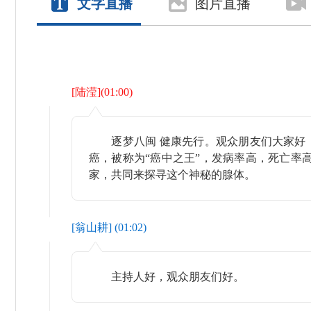
文字直播
图片直播
[
陆滢
](
01:00
)
逐梦八闽 健康先行。观众朋友们大家好，
癌，被称为“癌中之王”，发病率高，死亡率
家，共同来探寻这个神秘的腺体。
[
翁山耕
] (
01:02
)
主持人好，观众朋友们好。