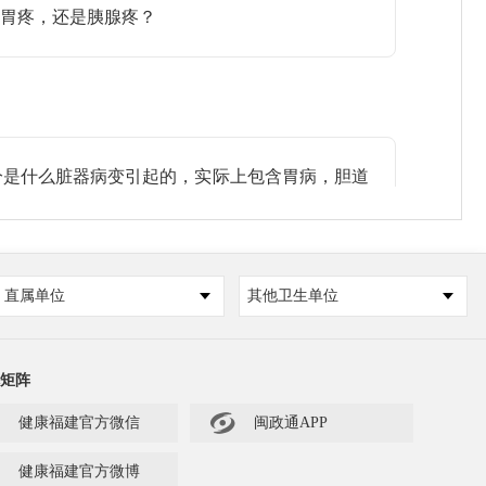
胃疼，还是胰腺疼？
是什么脏器病变引起的，实际上包含胃病，胆道
，胃肠有没什么问题，如果排查了胃肠，甚至肝胆
做彩超检查，但是彩超检查的有一个缺点，他怕空
时候，大家要备一瓶水，通过喝水把胃肠道中的空
直属单位
其他卫生单位
矩阵

健康福建官方微信
闽政通APP
健康福建官方微博