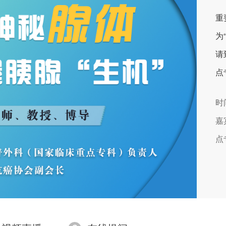
重
为
请
点
时
嘉
点