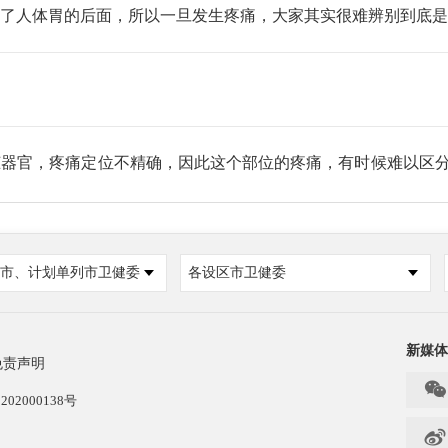
人体胃的后面，所以一旦发生疼痛，大家其实很难辨别到底是
官，疼痛定位不精确，因此这个部位的疼痛，有时候难以区分
，发现上腹部痛，就是胃的这个地方痛，首先到医院去排查一下
查，看一下胰腺有没有问题。那么胰腺的检查，当然最常见的是
彩超检查的，有时候会被胃肠道的积气干扰，建议做这个检查的
腺。
市、计划单列市卫健委
各设区市卫健委
新媒体
免责声明

202000138号
现这个面部发黄的情况，为什么会这样呢？
