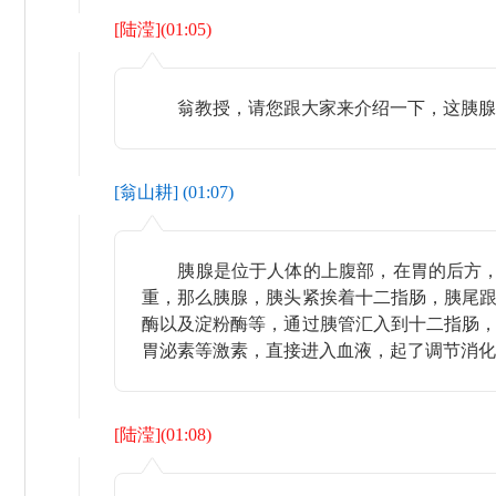
[
陆滢
](
01:05
)
翁教授，请您跟大家来介绍一下，这胰腺位
[
翁山耕
] (
01:07
)
胰腺是位于人体的上腹部，在胃的后方，第一
重，那么胰腺，胰头紧挨着十二指肠，胰尾
酶以及淀粉酶等，通过胰管汇入到十二指肠
胃泌素等激素，直接进入血液，起了调节消化
[
陆滢
](
01:08
)