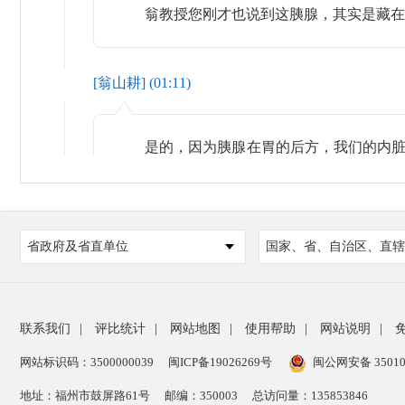
翁教授您刚才也说到这胰腺，其实是藏在了
[
翁山耕
] (
01:11
)
是的，因为胰腺在胃的后方，我们的内脏器
疾病以及胰腺疾病引起的疼痛，那么大部分
没什么问题的情况下，需要做胰腺方面的检
气的阻挡，因为胃肠道的经常有积气，所以
气排掉，这使彩超检查可以透过胃肠道看到胰
省政府及省直单位
国家、省、自治区、直辖
[
陆滢
](
01:13
)
联系我们
|
评比统计
|
网站地图
|
使用帮助
|
网站说明
|
网站标识码：3500000039
闽ICP备19026269号
闽公网安备 35010
那说到这个胰腺癌，有一部分的患者，会出
地址：福州市鼓屏路61号
邮编：350003
总访问量：
135853846