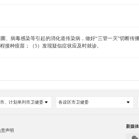
菌、病毒感染等引起的消化道传染病，做好“三管一灭”切断传
全程接种疫苗；（5）发现疑似症状应及时就诊。
市、计划单列市卫健委
各设区市卫健委
新媒体
免责声明
头痛、全身不适、食欲下降等症状，全人群均可发病，但以老
