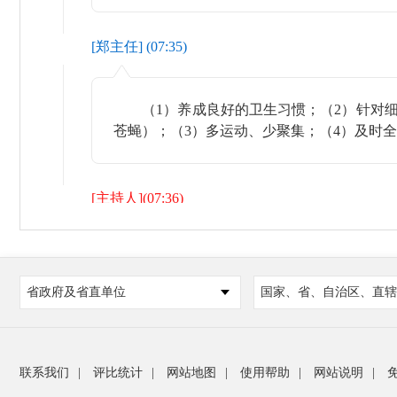
[
郑主任
] (
07:35
)
（1）养成良好的卫生习惯；（2）针对细
苍蝇）；（3）多运动、少聚集；（4）及时
[
主持人
](
07:36
)
春夏季肠道传染病的发病有什么特点？
省政府及省直单位
国家、省、自治区、直辖
[
郑主任
] (
07:37
)
联系我们
|
评比统计
|
网站地图
|
使用帮助
|
网站说明
|
春季以呼吸道传染病为主，多为急性发热、