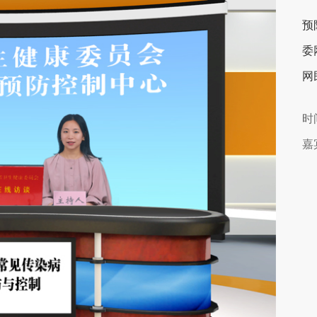
预
委
网
时
嘉