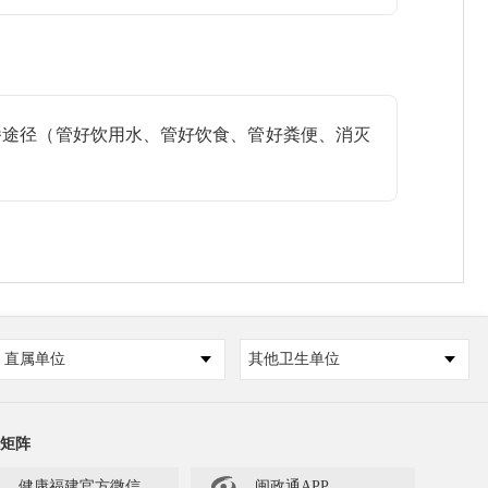
播途径（管好饮用水、管好饮食、管好粪便、消灭
直属单位
其他卫生单位
矩阵
人、小孩及慢性病患者症状为重。夏季以肠道和

健康福建官方微信
闽政通APP