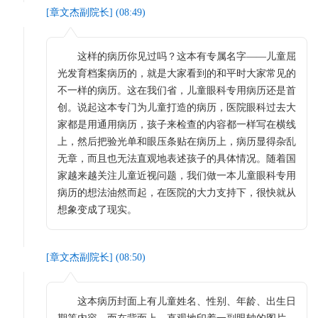
[
章文杰副院长
] (
08:49
)
这样的病历你见过吗？这本有专属名字——儿童屈
光发育档案病历的，就是大家看到的和平时大家常见的
不一样的病历。这在我们省，儿童眼科专用病历还是首
创。说起这本专门为儿童打造的病历，医院眼科过去大
家都是用通用病历，孩子来检查的内容都一样写在横线
上，然后把验光单和眼压条贴在病历上，病历显得杂乱
无章，而且也无法直观地表述孩子的具体情况。随着国
家越来越关注儿童近视问题，我们做一本儿童眼科专用
病历的想法油然而起，在医院的大力支持下，很快就从
想象变成了现实。
[
章文杰副院长
] (
08:50
)
这本病历封面上有儿童姓名、性别、年龄、出生日