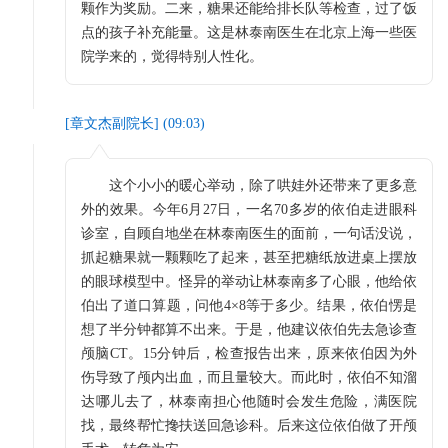
颗作为奖励。二来，糖果还能给排长队等检查，过了饭
点的孩子补充能量。这是林泰南医生在北京上海一些医
院学来的，觉得特别人性化。
[
章文杰副院长
] (
09:03
)
这个小小的暖心举动，除了哄娃外还带来了更多意
外的效果。今年6月27日，一名70多岁的依伯走进眼科
诊室，自顾自地坐在林泰南医生的面前，一句话没说，
抓起糖果就一颗颗吃了起来，甚至把糖纸放进桌上摆放
的眼球模型中。怪异的举动让林泰南多了心眼，他给依
伯出了道口算题，问他4×8等于多少。结果，依伯愣是
想了半分钟都算不出来。于是，他建议依伯先去急诊查
颅脑CT。15分钟后，检查报告出来，原来依伯因为外
伤导致了颅内出血，而且量较大。而此时，依伯不知溜
达哪儿去了，林泰南担心他随时会发生危险，满医院
找，最终帮忙搀扶送回急诊科。后来这位依伯做了开颅