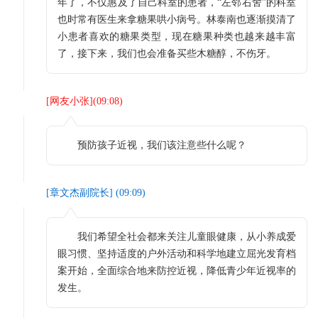
年了，不仅惠及了自己科室的患者，“左邻右舍”的科室
也时常有医生来拿糖果哄小病号。林泰南也逐渐摸清了
小患者喜欢的糖果类型，现在糖果种类也越来越丰富
了，接下来，我们也会准备买些木糖醇，不伤牙。
[
网友小张
](
09:08
)
预防孩子近视，我们该注意些什么呢？
[
章文杰副院长
] (
09:09
)
我们希望全社会都来关注儿童眼健康，从小养成爱
眼习惯、坚持适度的户外活动和科学地建立屈光发育档
案开始，全面综合地来防控近视，降低青少年近视率的
发生。