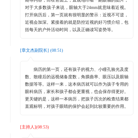
期等内容，而在背面上，直观地印着一副眼轴的图片，
对于大多数孩子来说，眼轴大于24mm就意味着近视。
打开病历后，第一页就有很明显的警示：近视不可逆，
近视会加深。紧接着的就是防控近视的好习惯介绍，包
括每天的户外活动时间，以及正确读写姿势等。
[
章文杰副院长
] (
08:51
)
病历的第一页，还有孩子的视力、小瞳孔验光及度
数、散瞳后的远视储备度数，角膜曲率、眼压以及眼轴
数据等等。这样一来，这本病历就可以作为孩子专用的
眼科病历，家长和孩子都会更重视，也会保存得更好。
更关键的是，这样一本病历，把孩子历次的检查结果都
直观标明，对孩子眼睛的保护会起到比较重要的作用。
[
主持人
](
08:53
)