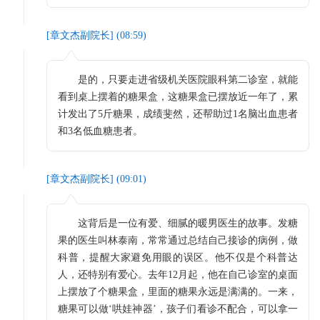
[
章文杰副院长
] (
08:59
)
是的，只要走进省级机关医院眼科第二诊室，就能
看到桌上摆着的糖果盒，这糖果盒已摆放近一年了，累
计发出了5斤糖果，成绩斐然，还帮助过1名脑出血患者
和3名低血糖患者。
[
章文杰副院长
] (
09:01
)
这背后是一位有爱、细腻的暖男医生的故事。发糖
果的医生叫林泰南，常常通过总结自己接诊的病例，做
科普，提醒大家避免用眼的误区。他不仅是个科普达
人，还特别有爱心。去年12月起，他在自己诊室的桌面
上摆放了个糖果盒，里面的糖果永远是满满的。一来，
糖果可以做‘哄娃神器’，孩子们看诊不配合，可以拿一