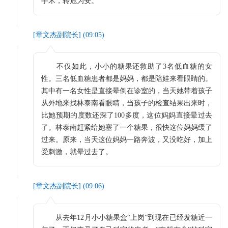
手术，转危为安。
[
章文杰副院长
] (
09:05
)
不仅如此，小小的糖果还救助了3名低血糖的女
性。三名低血糖患者都是妈妈，都是陪娃来看眼睛的。
其中有一名女性是直接晕倒在诊室的，当天她带着孩子
从外地来找林泰南看眼睛，当孩子的检查结果出来时，
比她预期的度数还深了100多度，这位妈妈直接晕过去
了。林泰南赶紧给她塞了一个糖果，很快这位妈妈缓了
过来。原来，当天这位妈妈一路奔波，又没吃好，加上
受刺激，就晕过去了。
[
章文杰副院长
] (
09:06
)
从去年12月小小糖果盒“上岗”到现在已经发糖近一