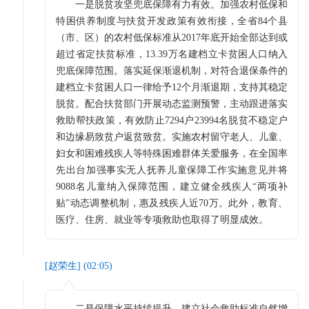
一是脱贫攻坚兜底保障有力有效。加强农村低保和
特困供养制度与扶贫开发政策有效衔接，全省84个县
（市、区）的农村低保标准从2017年底开始全部达到或
超过省定扶贫标准，13.39万名建档立卡贫困人口纳入
兜底保障范围。落实延保渐退机制，对符合退保条件的
建档立卡贫困人口一律给予12个月渐退期，支持其稳定
脱贫。配合扶贫部门开展动态监测预警，主动跟进落实
救助帮扶政策，有效防止7294户23994名脱贫不稳定户
和边缘易致贫户返贫致贫。实施农村留守老人、儿童、
妇女和困难残疾人等特殊困难群体关爱服务，在全国率
先出台加强事实无人抚养儿童保障工作实施意见并将
9088名儿童纳入保障范围，建立健全残疾人“两项补
贴”动态调整机制，惠及残疾人近70万。此外，教育、
医疗、住房、就业等专项救助也取得了明显成效。
[
赵荣生
] (
02:05
)
二是保障水平持续提升。建立社会救助标准自然增