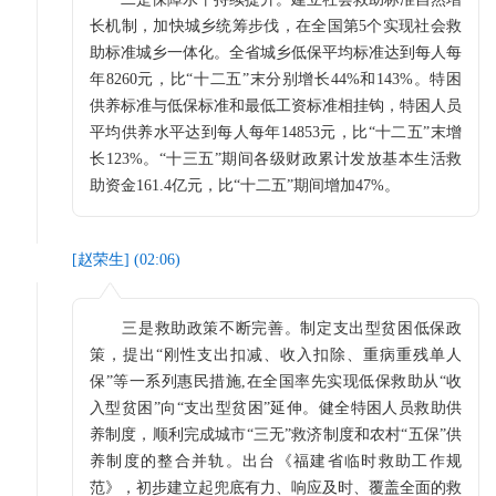
长机制，加快城乡统筹步伐，在全国第5个实现社会救
助标准城乡一体化。全省城乡低保平均标准达到每人每
年8260元，比“十二五”末分别增长44%和143%。特困
供养标准与低保标准和最低工资标准相挂钩，特困人员
平均供养水平达到每人每年14853元，比“十二五”末增
长123%。“十三五”期间各级财政累计发放基本生活救
助资金161.4亿元，比“十二五”期间增加47%。
[
赵荣生
] (
02:06
)
三是救助政策不断完善。制定支出型贫困低保政
策，提出“刚性支出扣减、收入扣除、重病重残单人
保”等一系列惠民措施,在全国率先实现低保救助从“收
入型贫困”向“支出型贫困”延伸。健全特困人员救助供
养制度，顺利完成城市“三无”救济制度和农村“五保”供
养制度的整合并轨。出台《福建省临时救助工作规
范》，初步建立起兜底有力、响应及时、覆盖全面的救