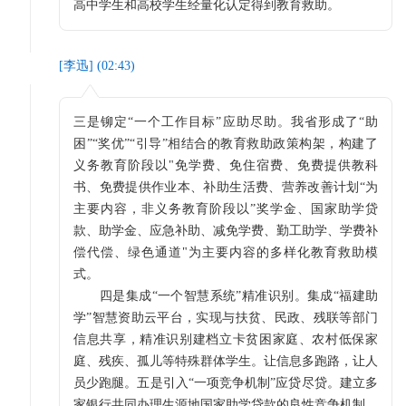
高中学生和高校学生经量化认定得到教育救助。
[
李迅
] (
02:43
)
三是铆定“一个工作目标”应助尽助。我省形成了“助
困”“奖优”“引导”相结合的教育救助政策构架，构建了
义务教育阶段以"免学费、免住宿费、免费提供教科
书、免费提供作业本、补助生活费、营养改善计划“为
主要内容，非义务教育阶段以”奖学金、国家助学贷
款、助学金、应急补助、减免学费、勤工助学、学费补
偿代偿、绿色通道"为主要内容的多样化教育救助模
式。
四是集成“一个智慧系统”精准识别。集成“福建助
学”智慧资助云平台，实现与扶贫、民政、残联等部门
信息共享，精准识别建档立卡贫困家庭、农村低保家
庭、残疾、孤儿等特殊群体学生。让信息多跑路，让人
员少跑腿。五是引入“一项竞争机制”应贷尽贷。建立多
家银行共同办理生源地国家助学贷款的良性竞争机制，