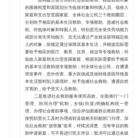
一是构建分层分类的社会救助体系。根据救助对象
的困难程度和原因划分为低保对象和特困人员、低收入
家庭和支出型贫困家庭、全体社会公民三个救助圈层，
分别给予相应的基本生活救助、专项救助、急难社会救
助。对低保对象和特困人员，特别是完全丧失劳动能力
或部分丧失劳动能力、且无法通过产业就业获得稳定收
入的对象，按规定通过保障其基本生活，并根据实际需
要给予相应的医疗、教育、住房、就业等专项救助；对
低收入家庭和支出型贫困家庭，根据实际需要给予相应
的基本生活救助或专项救助；对全体社会公民，在遭遇
突发事件、意外伤害、重大疾病或其他特殊原因导致基
本生活暂时陷入困境时，给予急难社会救助。遭遇自然
灾害的，给予受灾人员救助。
二是推进社会救助服务便民高效。全面推行“一门
受理、协同办理”机制，乡镇(街道)明确机构统一受
理、办理社会救助事项，综合评估困难群众救助需求，
按照职责分工及时办理或转县级相关职能部门办理。深
化社会救助“放管服”改革，对情况清楚、没有争议的救
助申请家庭，可不再进行民主评议；取消可以通过各级