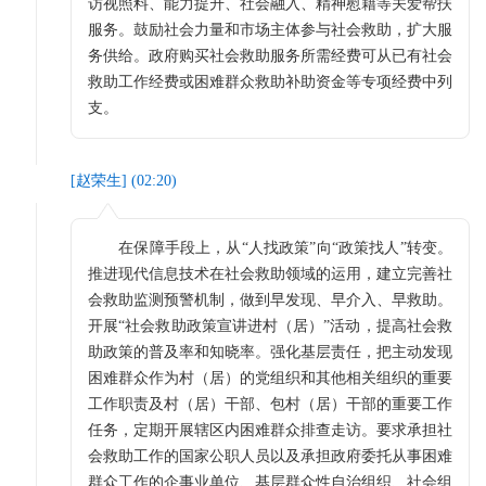
访视照料、能力提升、社会融入、精神慰藉等关爱帮扶
服务。鼓励社会力量和市场主体参与社会救助，扩大服
务供给。政府购买社会救助服务所需经费可从已有社会
救助工作经费或困难群众救助补助资金等专项经费中列
支。
[
赵荣生
] (
02:20
)
在保障手段上，从“人找政策”向“政策找人”转变。
推进现代信息技术在社会救助领域的运用，建立完善社
会救助监测预警机制，做到早发现、早介入、早救助。
开展“社会救助政策宣讲进村（居）”活动，提高社会救
助政策的普及率和知晓率。强化基层责任，把主动发现
困难群众作为村（居）的党组织和其他相关组织的重要
工作职责及村（居）干部、包村（居）干部的重要工作
任务，定期开展辖区内困难群众排查走访。要求承担社
会救助工作的国家公职人员以及承担政府委托从事困难
群众工作的企事业单位、基层群众性自治组织、社会组