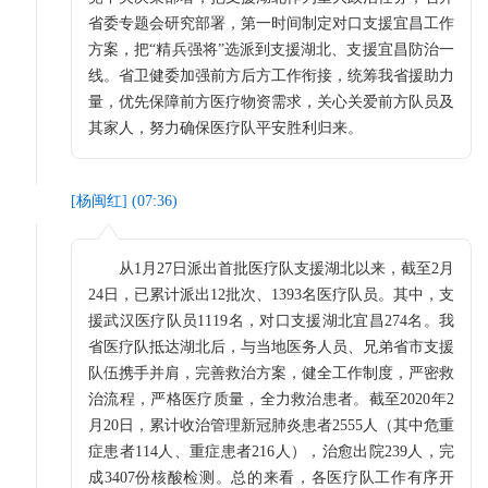
省委专题会研究部署，第一时间制定对口支援宜昌工作
方案，把“精兵强将”选派到支援湖北、支援宜昌防治一
线。省卫健委加强前方后方工作衔接，统筹我省援助力
量，优先保障前方医疗物资需求，关心关爱前方队员及
其家人，努力确保医疗队平安胜利归来。
[
杨闽红
] (
07:36
)
从1月27日派出首批医疗队支援湖北以来，截至2月
24日，已累计派出12批次、1393名医疗队员。其中，支
援武汉医疗队员1119名，对口支援湖北宜昌274名。我
省医疗队抵达湖北后，与当地医务人员、兄弟省市支援
队伍携手并肩，完善救治方案，健全工作制度，严密救
治流程，严格医疗质量，全力救治患者。截至2020年2
月20日，累计收治管理新冠肺炎患者2555人（其中危重
症患者114人、重症患者216人），治愈出院239人，完
成3407份核酸检测。总的来看，各医疗队工作有序开