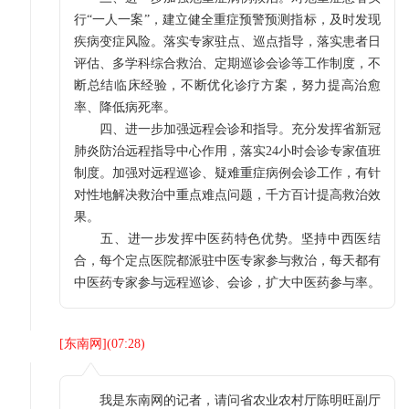
行“一人一案”，建立健全重症预警预测指标，及时发现
疾病变症风险。落实专家驻点、巡点指导，落实患者日
评估、多学科综合救治、定期巡诊会诊等工作制度，不
断总结临床经验，不断优化诊疗方案，努力提高治愈
率、降低病死率。
四、进一步加强远程会诊和指导。充分发挥省新冠
肺炎防治远程指导中心作用，落实24小时会诊专家值班
制度。加强对远程巡诊、疑难重症病例会诊工作，有针
对性地解决救治中重点难点问题，千方百计提高救治效
果。
五、进一步发挥中医药特色优势。坚持中西医结
合，每个定点医院都派驻中医专家参与救治，每天都有
中医药专家参与远程巡诊、会诊，扩大中医药参与率。
[
东南网
](
07:28
)
我是东南网的记者，请问省农业农村厅陈明旺副厅