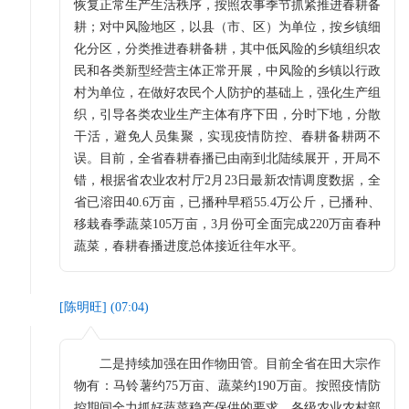
恢复正常生产生活秩序，按照农事季节抓紧推进春耕备
耕；对中风险地区，以县（市、区）为单位，按乡镇细
化分区，分类推进春耕备耕，其中低风险的乡镇组织农
民和各类新型经营主体正常开展，中风险的乡镇以行政
村为单位，在做好农民个人防护的基础上，强化生产组
织，引导各类农业生产主体有序下田，分时下地，分散
干活，避免人员集聚，实现疫情防控、春耕备耕两不
误。目前，全省春耕春播已由南到北陆续展开，开局不
错，根据省农业农村厅2月23日最新农情调度数据，全
省已溶田40.6万亩，已播种早稻55.4万公斤，已播种、
移栽春季蔬菜105万亩，3月份可全面完成220万亩春种
蔬菜，春耕春播进度总体接近往年水平。
[
陈明旺
] (
07:04
)
二是持续加强在田作物田管。目前全省在田大宗作
物有：马铃薯约75万亩、蔬菜约190万亩。按照疫情防
控期间全力抓好蔬菜稳产保供的要求，各级农业农村部