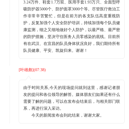
3.24万件、鞋套1.7万双、医用手套1.93万只、全面型呼
吸防护器5000个、防护面罩3000个等。尽管医疗救治工
作非常辛苦繁忙，但是在前方的各支队伍高度重视防
护，反复加强个人安全防护培训，持续加强每个队员健
康监测，细之又细地做好个人防护，以最严格、最严密
的防护措施，坚决守住医务人员零感染的底线。目前所
有在武汉、在宜昌的队员身体状况良好，我们期待所有
队员健康、平安、凯旋归来。谢谢！
[
叶雄彪
](
07:38
)
由于时间关系,今天的现场提问就到这里，感谢记者朋
友的提问和各位领导的解答。媒体朋友们如果还有什么
需要了解的问题，可以在发布会结束后，与相关部门联
系，再进行深入采访。
今天的新闻发布会到此结束，谢谢大家。