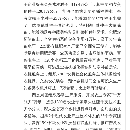
子企业备有杂交水稻种子1835.4万公斤，其中早稻杂交
稻种子128.1万公斤，能够全面满足早稻播种需求；备
有甜糯玉米种子25万公斤，能够满足全省春种玉米需
要；优质蔬菜种子供给充足，特别是叶菜种子大量储
备，能够满足春种蔬菜特别是叶菜扩种的需求。化肥农
药储备上，全省供销系统储备化肥71万吨，高于去年储
备水平，239家有机肥生产厂家已全面复工复产，能够
满足春耕用肥需要；农药供应充足，市场价格平稳。育
秧准备上，320个水稻工厂化机插育秧基地，已着手开
展早稻育秧，可满足全省机械化插秧和防寒补苗需求。
农机服务上，组织670个农机社会化服务主体抓紧检修
农机具、充实农机装备，预计春耕期间全省可投入生产
的各类农机具可达113万台套，比上年有所增加。
四是周密组织春耕生产服务。开展农业专家“千万
服务”行动，选派1500名农业专家牵头组建千支技术服
务小分队，深入全省万个乡村进行点对点、面对面的技
术指导。组织7个现代农业产业技术体系的35个专家团
队，发挥15个省级农业科技创新联盟功能，推广普及农
业“五新”。同时，通过热线电话、视频连线、12316平