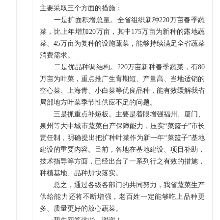
主要采取三个方面的措施：
一是扩面积增总量。全省组织新种220万亩春季蔬
菜，比上年增加20万亩，其中175万亩为新种的露地蔬
菜、45万亩为复种的设施蔬菜，能够持续满足全省蔬菜
消费需求。
二是优品种调结构。220万亩新种春季蔬菜，有80
万亩为叶菜，重点推广生育期短、产量高、当地适销的
空心菜、上海青、小白菜等优良品种，能有效缓解我省
局部地方叶菜季节性供应不足的问题。
三是抓重点补短板。主要是着眼增强福州、厦门、
泉州等大中城市蔬菜自产保障能力，压实“菜篮子”市长
责任制，明确提出把扩种叶菜作为新一年“菜篮子”基地
建设的重要内容。目前，各地在基地建设、项目补助，
技术指导等方面，已经出台了一系列行之有效的措施，
种植基地、品种加快落实。
总之，通过各级各部门的共同努力，我省蔬菜生产
供给能力还将不断增强，老百姓一定能够吃上品种更
多、质量更好的放心蔬菜。