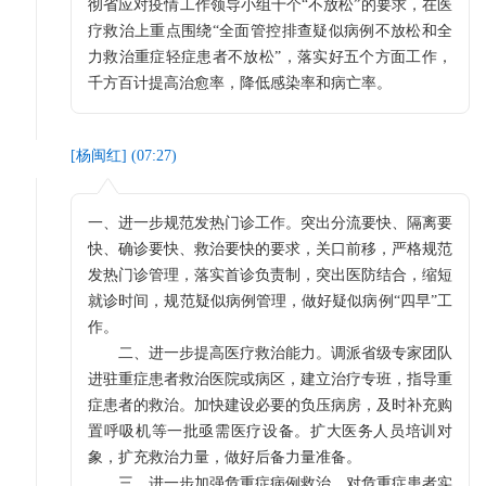
彻省应对疫情工作领导小组十个“不放松”的要求，在医
疗救治上重点围绕“全面管控排查疑似病例不放松和全
力救治重症轻症患者不放松”，落实好五个方面工作，
千方百计提高治愈率，降低感染率和病亡率。
[
杨闽红
] (
07:27
)
一、进一步规范发热门诊工作。突出分流要快、隔离要
快、确诊要快、救治要快的要求，关口前移，严格规范
发热门诊管理，落实首诊负责制，突出医防结合，缩短
就诊时间，规范疑似病例管理，做好疑似病例“四早”工
作。
二、进一步提高医疗救治能力。调派省级专家团队
进驻重症患者救治医院或病区，建立治疗专班，指导重
症患者的救治。加快建设必要的负压病房，及时补充购
置呼吸机等一批亟需医疗设备。扩大医务人员培训对
象，扩充救治力量，做好后备力量准备。
三、进一步加强危重症病例救治。对危重症患者实