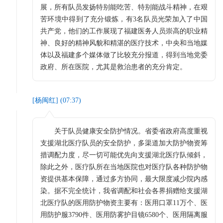
展，所有队员发扬特别能吃苦、特别能战斗精神，在艰
苦环境中得到了充分锻炼，有3名队员光荣加入了中国
共产党，他们的工作展现了福建医务人员崇高的职业精
神、良好的精神风貌和精湛的医疗技术，中央和当地媒
体以及福建多个媒体做了比较充分报道，得到当地党委
政府、所在医院，尤其是救治患者的充分肯定。
[
杨闽红
] (
07:37
)
关于队员健康安全防护情况。省委省政府高度重视
支援湖北医疗队员的安全防护，多渠道加大防护物资筹
措调配力度，尽一切可能优先向支援湖北医疗队倾斜，
除此之外，医疗队所在当地医院也对医疗队各种防护物
资提供基本保障，通过多方协同，最大限度减少院内感
染。据不完全统计，我省调配和社会各界捐赠给支援湖
北医疗队的医用防护物资主要有：医用口罩11万个、医
用防护服3790件、医用防雾护目镜6580个、医用隔离服