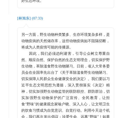
好生态环境。
[
林旭东
] (
07:33
)
另一方面，野生动物种类繁多、生存环境复杂多样，是
动物疫病的天然储存库，这些动物疫病如不阻隔切断，
将成为人类疫情可能的传播源。
因此，我们必须趋利避害，引导公众树立尊重自
然、顺应自然、保护自然的生态文明理念，切实保护野
生动物，革除滥食野生动物陋习。日前，省人大常务委
员会在全国率先出台了《关于革除滥食野生动物陋习、
切实保障人民群众生命健康安全的决定》。我们要以习
近平生态文明思想为遵循，深入贯彻落实《决定》精
神，切实加强野生动物监管的联防联控、群防群治，切
实加强野生动物保护的广泛宣传、全民教育，让拒
食“野味”的健康观念家喻户晓、深入人心，让文明卫生
的饮食习惯成为自觉意识、自觉行动。利用今天这个机
会，我们再次发出倡议：珍爱生命、远离“野味”！如果