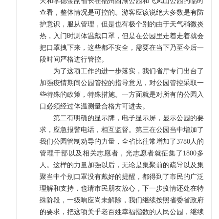
天和李德金副省长在福州西湖公园和飞凤山公园的临时
查看，整体情况是可控的。游客应该说绝大多数是有防
护意识，服从管理，但是也有极个别的由于天气稍微炎
热，入门时测体温戴口罩，但是在公园里走着走着就会
把口罩拽下来，这些都不安全，需要在当下乃至今后一
段时间严格进行管控。
为了这项工作的进一步落实，我们省厅专门出台了
加强疫情期间公园管控的指导意见，对公园管控采取一
些特殊的政策，特殊措施。一方面就是对所有的公园入
口必须经过体温测量合格方可进去。
第二有明确的显示牌，电子显示屏，显示公园的要
求，应急报警电话，相互监督。第三在公园当中增加了
我们公园管制劝导的力量，全省比往常增加了3780人的
管理干部以及相关志愿者，光志愿者就征集了1800多
人。这样的力量加强以后，无论是集聚前的疏导以及集
聚当中个别口罩没有戴好的提醒，都得到了市民的广泛
理解和支持，也请市民朋友放心，下一步疫情还处在特
殊阶段，一级响应尚未解除，我们继续按照省委省政府
的要求，把这项关乎老百姓幸福指数的人民公园，继续