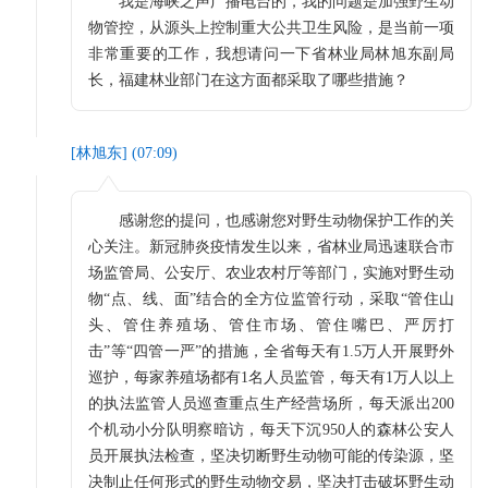
我是海峡之声广播电台的，我的问题是加强野生动
物管控，从源头上控制重大公共卫生风险，是当前一项
非常重要的工作，我想请问一下省林业局林旭东副局
长，福建林业部门在这方面都采取了哪些措施？
[
林旭东
] (
07:09
)
感谢您的提问，也感谢您对野生动物保护工作的关
心关注。新冠肺炎疫情发生以来，省林业局迅速联合市
场监管局、公安厅、农业农村厅等部门，实施对野生动
物“点、线、面”结合的全方位监管行动，采取“管住山
头、管住养殖场、管住市场、管住嘴巴、严厉打
击”等“四管一严”的措施，全省每天有1.5万人开展野外
巡护，每家养殖场都有1名人员监管，每天有1万人以上
的执法监管人员巡查重点生产经营场所，每天派出200
个机动小分队明察暗访，每天下沉950人的森林公安人
员开展执法检查，坚决切断野生动物可能的传染源，坚
决制止任何形式的野生动物交易，坚决打击破坏野生动