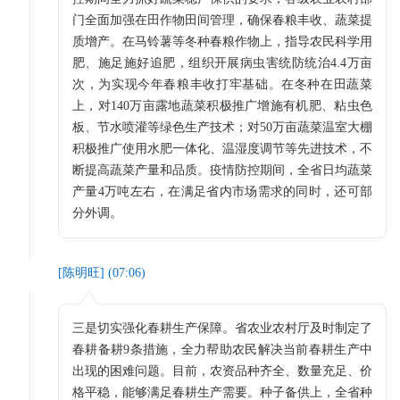
门全面加强在田作物田间管理，确保春粮丰收、蔬菜提
质增产。在马铃薯等冬种春粮作物上，指导农民科学用
肥、施足施好追肥，组织开展病虫害统防统治4.4万亩
次，为实现今年春粮丰收打牢基础。在冬种在田蔬菜
上，对140万亩露地蔬菜积极推广增施有机肥、粘虫色
板、节水喷灌等绿色生产技术；对50万亩蔬菜温室大棚
积极推广使用水肥一体化、温湿度调节等先进技术，不
断提高蔬菜产量和品质。疫情防控期间，全省日均蔬菜
产量4万吨左右，在满足省内市场需求的同时，还可部
分外调。
[
陈明旺
] (
07:06
)
三是切实强化春耕生产保障。省农业农村厅及时制定了
春耕备耕9条措施，全力帮助农民解决当前春耕生产中
出现的困难问题。目前，农资品种齐全、数量充足、价
格平稳，能够满足春耕生产需要。种子备供上，全省种