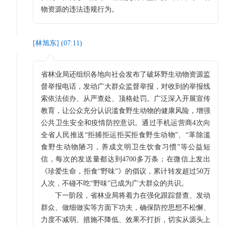
物资源的违法违规行为。
[
林旭东
] (
07:11
)
省林业局还组织各地向社会发布了破坏野生动物资源监
督举报电话，发动广大群众监督举报，对收到的举报线
索依法侦办、从严查处、顶格处罚。广泛深入开展宣传
教育，让公众充分认识滥食野生动物的健康风险，增强
公共卫生安全和疫情防控意识。通过手机运营商4次向
全省人民推送“拒捕拒运拒买拒食野生动物”、“革除滥
食野生动物陋习，养成文明卫生饮食习惯”等公益短
信，每次的发送量都达到4700多万条；在微信上发出
《珍爱生命，拒食“野味”》的倡议，累计转发超过50万
人次，不碰不吃“野味”已成为广大群众的共识。
下一阶段，省林业局将着力在强化跟踪督查、发动
群众、做细做实等方面下功夫，确保防控思想不松懈、
力度不减弱、措施不降低、效果不打折，切实从源头上