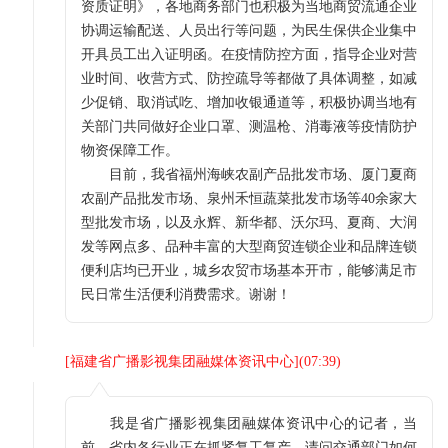
资质证明》，各地商务部门也积极为当地商贸流通企业
协调运输配送、人员出行等问题，为民生保供企业集中
开具员工出入证明函。在疫情防控方面，指导企业对营
业时间、收营方式、防控疏导等都做了具体调整，如减
少促销、取消试吃、增加收银通道等，积极协调当地有
关部门共同做好企业口罩、测温枪、消毒液等疫情防护
物资保障工作。
目前，我省福州海峡农副产品批发市场、厦门夏商
农副产品批发市场、泉州禾恒蔬菜批发市场等40余家大
型批发市场，以及永辉、新华都、沃尔玛、夏商、大润
发等网点多、品种丰富的大型商贸连锁企业和品牌连锁
便利店均已开业，城乡农贸市场基本开市，能够满足市
民日常生活便利消费需求。谢谢！
[
福建省广播影视集团融媒体资讯中心
](
07:39
)
我是省广播影视集团融媒体资讯中心的记者，当
前，省内各行业正在抓紧复工复产，请问交通部门如何