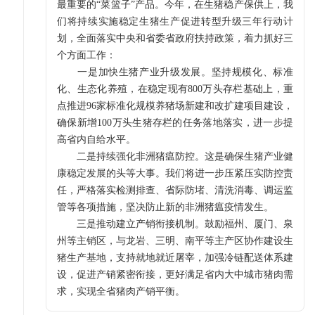
最重要的“菜篮子”产品。今年，在生猪稳产保供上，我
们将持续实施稳定生猪生产促进转型升级三年行动计
划，全面落实中央和省委省政府扶持政策，着力抓好三
个方面工作：
一是加快生猪产业升级发展。坚持规模化、标准
化、生态化养殖，在稳定现有800万头存栏基础上，重
点推进96家标准化规模养猪场新建和改扩建项目建设，
确保新增100万头生猪存栏的任务落地落实，进一步提
高省内自给水平。
二是持续强化非洲猪瘟防控。这是确保生猪产业健
康稳定发展的头等大事。我们将进一步压紧压实防控责
任，严格落实检测排查、省际防堵、清洗消毒、调运监
管等各项措施，坚决防止新的非洲猪瘟疫情发生。
三是推动建立产销衔接机制。鼓励福州、厦门、泉
州等主销区，与龙岩、三明、南平等主产区协作建设生
猪生产基地，支持就地就近屠宰，加强冷链配送体系建
设，促进产销紧密衔接，更好满足省内大中城市猪肉需
求，实现全省猪肉产销平衡。