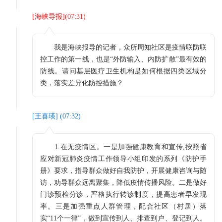
[
海峡导报
](
07:31
)
我是海峡报导的记者，众所周知社区是疫情联防联
控工作的第一线，也是“外防输入、内防扩散”最有效的
防线。请问基层医疗卫生机构是如何根据四类区域分
类，落实差异化防控措施？
[
王喜瑛
] (
07:32
)
1.在无疫情区。一是加强健康教育和宣传,按照省
应对新冠肺炎疫情工作领导小组印发的系列《防护手
册》要求，指导群众做好自我防护，开展健康咨询与随
访，劝导群众远离聚集，降低疫情传播风险。二是做好
门诊预检分诊，严格执行转诊制度，提高患者早发现
率。三是加强重点人群管理，配合社区（村居）落
实“11个一律”，做到宣传到人、排查到户、登记到人。