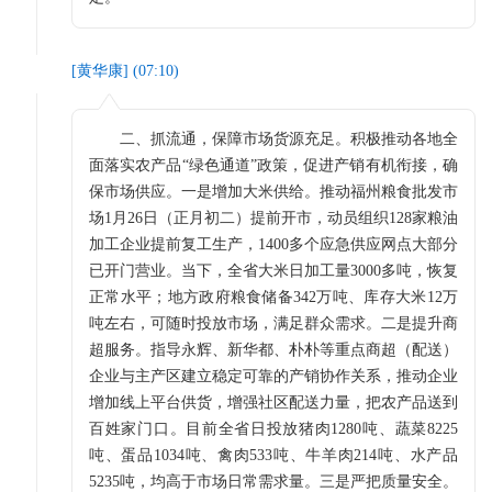
[
黄华康
] (
07:10
)
二、抓流通，保障市场货源充足。积极推动各地全
面落实农产品“绿色通道”政策，促进产销有机衔接，确
保市场供应。一是增加大米供给。推动福州粮食批发市
场1月26日（正月初二）提前开市，动员组织128家粮油
加工企业提前复工生产，1400多个应急供应网点大部分
已开门营业。当下，全省大米日加工量3000多吨，恢复
正常水平；地方政府粮食储备342万吨、库存大米12万
吨左右，可随时投放市场，满足群众需求。二是提升商
超服务。指导永辉、新华都、朴朴等重点商超（配送）
企业与主产区建立稳定可靠的产销协作关系，推动企业
增加线上平台供货，增强社区配送力量，把农产品送到
百姓家门口。目前全省日投放猪肉1280吨、蔬菜8225
吨、蛋品1034吨、禽肉533吨、牛羊肉214吨、水产品
5235吨，均高于市场日常需求量。三是严把质量安全。