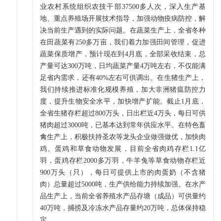
业农村系统组织农技干部37500多人次，深入生产基
地、重点养殖场开展技术指导，加强动物疫病防控，解
决当前生产遇到的实际问题。在蔬菜生产上，全省冬种
在田蔬菜有250多万亩，我们着力加强田间管理，促进
蔬菜保质增产，预计现在到4月底，全部采收结束，总
产量可达300万吨，日均蔬菜产量4万吨左右，不仅能满
足省内需求，还有40%左右可供调出。在生猪生产上，
我们持续推进标准化规模养殖，加大非洲猪瘟防控力
度，提升生物安全水平，加快增产扩能。截止1月底，
全省生猪存栏超过800万头，日出栏近4万头，每日可供
猪肉超过3000吨，已基本达到常年供应水平。在特色畜
禽生产上，积极扶持圣农等龙头企业做强做优，加快肉
鸡、蛋鸡和草食动物发展，目前全省肉鸡存栏1.1亿
羽，蛋鸡存栏2000多万羽，牛羊兔等草食动物存栏近
900万头（只），每日可提供上市的肉蛋奶（不含猪
肉）总量超过5000吨，生产供给能力持续加强。在水产
品生产上，当前全省养殖水产品存塘（成品）可供量约
40万吨，捕捞及冷冻水产品存量约20万吨，总体保持稳
定。