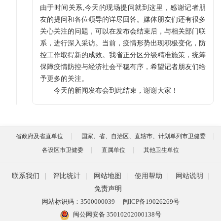
由于时间关系,今天的现场提问就到这里，感谢记者朋
友的提问和各位领导的详尽回答。媒体朋友们还有很多
关心关注的问题，可以在发布会结束后，与相关部门联
系，进行深入采访。当前，疫情形势出现积极变化，防
控工作取得新的成效。我省正分区分级精准施策，统筹
保障疫情防控与经济社会平稳有序，希望记者朋友们给
予更多的关注。
今天的新闻发布会到此结束，谢谢大家！
省政府及省直单位
国家、省、自治区、直辖市、计划单列市卫健委
各设区市卫健委
直属单位
其他卫生单位
联系我们
|
评比统计
|
网站地图
|
使用帮助
|
网站说明
|
免责声明
网站标识码：3500000039
闽ICP备19026269号
闽公网安备 35010202000138号