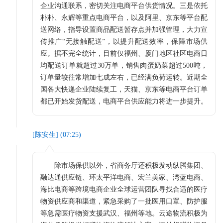
企业沟通联系，密切关注电商平台供货情况。三是依托
朴朴、永辉等重点电商平台，以及阿里、京东等平台配
送网络，指导设置商品配送暂存点并加强管理，大力宣
传推广“无接触配送”，以提升配送效率，保障市场供
应。据不完全统计，目前仅福州、厦门地区社区电商日
均配送订单就超过30万单，销售肉蛋奶菜超过500吨，
订单量较往常增加七成左右，已经满负荷运转。近期全
国各大快递企业陆续复工，天猫、京东等电商平台订单
都已开始发货配送，电商平台供应能力将进一步提升。
[
陈安生
] (
07:25
)
除市场保供以外，省商务厅还积极发动纵腾集团、
融达通供应链、环太平洋电商、宏兰美家、湾蓝电商、
海比电商等跨境电商企业全球运营团队寻找合适的医疗
物资供应商和渠道，紧急采购了一批医用口罩、防护服
等急需医疗物资支援武汉、福州等地。云途物流积极为