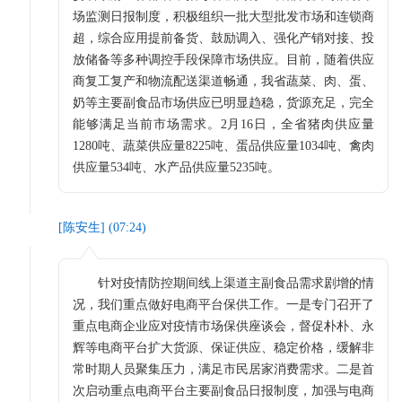
场监测日报制度，积极组织一批大型批发市场和连锁商
超，综合应用提前备货、鼓励调入、强化产销对接、投
放储备等多种调控手段保障市场供应。目前，随着供应
商复工复产和物流配送渠道畅通，我省蔬菜、肉、蛋、
奶等主要副食品市场供应已明显趋稳，货源充足，完全
能够满足当前市场需求。2月16日，全省猪肉供应量
1280吨、蔬菜供应量8225吨、蛋品供应量1034吨、禽肉
供应量534吨、水产品供应量5235吨。
[
陈安生
] (
07:24
)
针对疫情防控期间线上渠道主副食品需求剧增的情
况，我们重点做好电商平台保供工作。一是专门召开了
重点电商企业应对疫情市场保供座谈会，督促朴朴、永
辉等电商平台扩大货源、保证供应、稳定价格，缓解非
常时期人员聚集压力，满足市民居家消费需求。二是首
次启动重点电商平台主要副食品日报制度，加强与电商