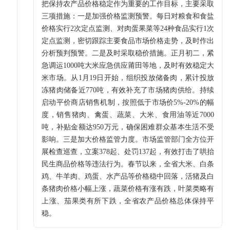
把保持农产品价格稳定作为重要的工作目标，主要采取
三项措施：一是加强价格监测预警。每日对粮食和食盐
价格实行2次定点监测、对肉蛋果菜等24种食品实行1次
定点监测，密切跟踪主要食品市场价格走势，及时作出
分析预判预警。二是及时采取稳价措施。正月初二，紧
急调运1000吨大米应急供应莆田等地，及时有效稳定大
米市场。从1月19日开始，组织投放储备肉，累计投放
冻猪肉储备近770吨，有效补充了市场猪肉供给。持续
启动平价商店销售机制，按照低于市场价5%-20%的幅
度，销售猪肉、禽蛋、蔬菜、大米、食用油等近7000
吨，补贴金额达950万元，确保困难群众基本生活不受
影响。三是加大价格监管力度。市场监管部门全方位开
展检查巡查，立案378起、处罚137起，有效打击了哄抬
民生商品价格等违法行为。春节以来，全省大米、白条
鸡、牛羊肉、鸡蛋、水产品等价格稳中回落，活猪及白
条猪肉价格小幅上涨，蔬菜价格有涨有跌，叶菜类略有
上涨、茄果类有所下跌，全省农产品价格总体保持平
稳。