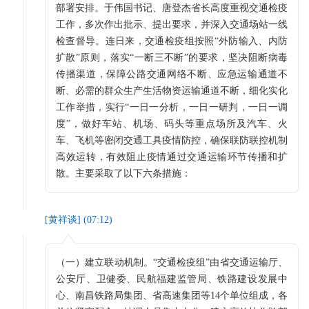
部署安排。于伟国书记、唐登杰省长高度重视交通检疫
工作，多次作出批示、提出要求，并深入交通场站一线
检查督导。连日来，交通检疫组按照“外防输入、内防
扩散”原则，落实“一断三不断”的要求，坚决阻断病毒
传播渠道，保障公路交通网络不断、应急运输通道不
断、必需的群众生产生活物资运输通道不断，细化实化
工作举措，实行“一日一分析，一日一研判，一日一调
度”，做好车站、机场、码头等重点场所及汽车、火
车、飞机等密闭交通工具疫情防控，确保联防联控机制
高效运转，有效阻止疫情通过交通运输环节传播和扩
散。主要采取了以下六条措施：
[
黄祥谈
] (
07:12
)
（一）建立联动机制。“交通检疫组”由省交通运输厅、
公安厅、卫健委、民航福建监管局、铁路建设发展中
心、南昌铁路局集团、省高速集团等14个单位组成，各