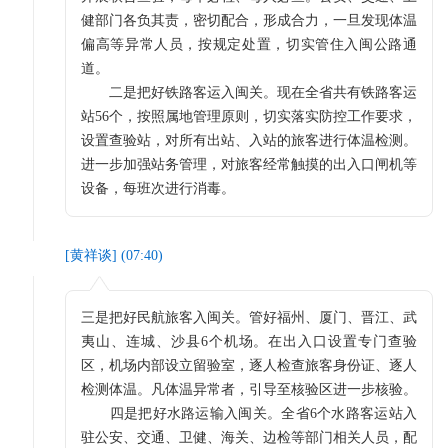
健部门各负其责，密切配合，形成合力，一旦发现体温
偏高等异常人员，按规定处置，切实管住入闽公路通
道。
二是把好铁路客运入闽关。现在全省共有铁路客运
站56个，按照属地管理原则，切实落实防控工作要求，
设置查验站，对所有出站、入站的旅客进行体温检测。
进一步加强站务管理，对旅客经常触摸的出入口闸机等
设备，每班次进行消毒。
[
黄祥谈
] (
07:40
)
三是把好民航旅客入闽关。管好福州、厦门、晋江、武
夷山、连城、沙县6个机场。在出入口设置专门查验
区，机场内部设立留验室，逐人检查旅客身份证、逐人
检测体温。凡体温异常者，引导至核验区进一步核验。
四是把好水路运输入闽关。全省6个水路客运站入
驻公安、交通、卫健、海关、边检等部门相关人员，配