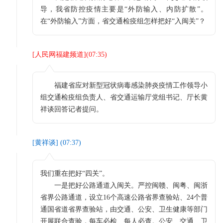
导，我省防控疫情主要是“外防输入、内防扩散”。
在“外防输入”方面，省交通检疫组怎样把好“入闽关”？
[
人民网福建频道
](
07:35
)
福建省应对新型冠状病毒感染肺炎疫情工作领导小
组交通检疫组负责人、省交通运输厅党组书记、厅长黄
祥谈回答记者提问。
[
黄祥谈
] (
07:37
)
我们重在把好“四关”。
一是把好公路通道入闽关。严控闽赣、闽粤、闽浙
省界公路通道，设立16个高速公路省界查验站、24个普
通国省道省界查验站，由交通、公安、卫生健康等部门
开展联合查验，每车必检、每人必查。公安、交通、卫