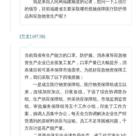
我是来自人民网福建频道的记者，想问一下工信厅
的领导，目前福建省主要采取哪些措施保障医疗防护用
品和应急物资生产呢？
[
兰文
] (
07:58
)
当前我省有生产能力的口罩、防护服、消杀液等应急物
资生产企业已全面复工复产，口罩产量已大幅提升，消
杀液目前可基本保障市场需求。为抓好应急物资保障工
作，我们采取了以下四项措施：
一是成立医疗物资保障组。医疗物资保障组成立以
来，连续加班加点、日夜奋战，下设了综合协调督办
组、生产供应保障组、外采供应保障组、市场监测监管
组、审批服务保障组等五个工作小组，印发了工作方
案，抽调人员集中办公，每天全力协调解决企业生产经
营遇到的原材料供应与运输、员工不足等困难问题，千
方百计提高产能产量。
二是督促落实企业满负荷生产。省工信厅派出3个