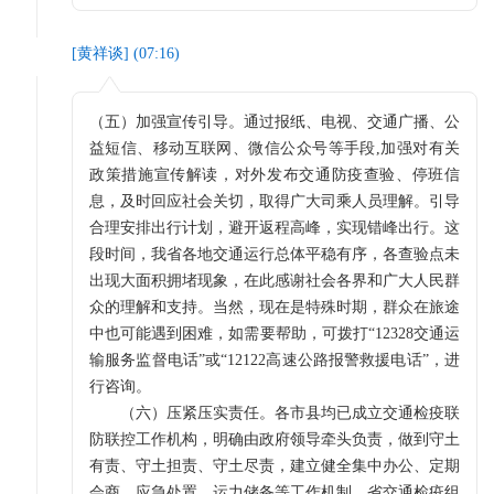
[
黄祥谈
] (
07:16
)
（五）加强宣传引导。通过报纸、电视、交通广播、公
益短信、移动互联网、微信公众号等手段,加强对有关
政策措施宣传解读，对外发布交通防疫查验、停班信
息，及时回应社会关切，取得广大司乘人员理解。引导
合理安排出行计划，避开返程高峰，实现错峰出行。这
段时间，我省各地交通运行总体平稳有序，各查验点未
出现大面积拥堵现象，在此感谢社会各界和广大人民群
众的理解和支持。当然，现在是特殊时期，群众在旅途
中也可能遇到困难，如需要帮助，可拨打“12328交通运
输服务监督电话”或“12122高速公路报警救援电话”，进
行咨询。
（六）压紧压实责任。各市县均已成立交通检疫联
防联控工作机构，明确由政府领导牵头负责，做到守土
有责、守土担责、守土尽责，建立健全集中办公、定期
会商、应急处置、运力储备等工作机制。省交通检疫组