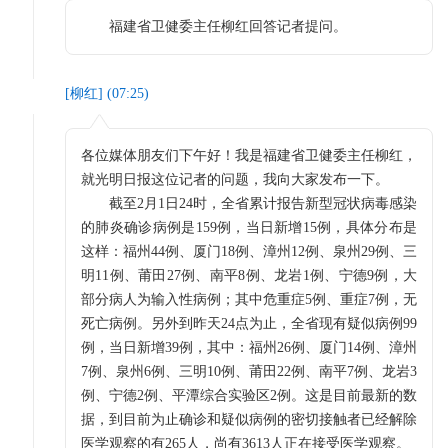
福建省卫健委主任柳红回答记者提问。
[
柳红
] (
07:25
)
各位媒体朋友们下午好！我是福建省卫健委主任柳红，
就光明日报这位记者的问题，我向大家发布一下。
截至2月1日24时，全省累计报告新型冠状病毒感染
的肺炎确诊病例是159例，当日新增15例，具体分布是
这样：福州44例、厦门18例、漳州12例、泉州29例、三
明11例、莆田27例、南平8例、龙岩1例、宁德9例，大
部分病人为输入性病例；其中危重症5例、重症7例，无
死亡病例。另外到昨天24点为止，全省现有疑似病例99
例，当日新增39例，其中：福州26例、厦门14例、漳州
7例、泉州6例、三明10例、莆田22例、南平7例、龙岩3
例、宁德2例、平潭综合实验区2例。这是目前最新的数
据，到目前为止确诊和疑似病例的密切接触者已经解除
医学观察的有265人，尚有3613人正在接受医学观察。