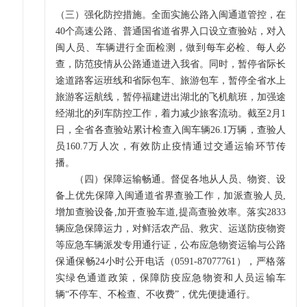
（三）强化防控措施。全面实施公路入闽通道管控，在
40个高速公路、普通国省道省界入口设立查验站，对入
闽人员、车辆进行全面检测，做到每车必检、每人必
查，防范疫情从公路通道进入我省。同时，暂停省际长
途道路客运班线和省际包车、旅游包车，暂停全省水上
旅游客运航线，暂停福建进出湖北的飞机航班，加强途
经湖北的列车防控工作，着力减少旅客流动。截至2月1
日，全省各查验站累计检查入闽车辆26.1万辆，查验人
员160.7万人次，有效防止疫情通过交通运输环节传
播。
（四）保障运输畅通。督促各地从人员、物资、设
备上优先保障入闽通道省界查验工作，加派查验人员,
增加查验设备,加开查验车道,提高查验效率。落实2833
辆应急保障运力，对鲜活农产品、救灾、运送防疫物资
等应急车辆派发专用通行证，公布应急物资运输与公路
保通保畅24小时公开电话（0591-87077761），严格落
实绿色通道政策，保障防疫应急物资和人员运输车
辆“不停车、不检查、不收费”，优先便捷通行。