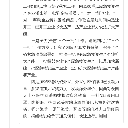
工作组蹲点地市督促落实工作，向15家重点应急物资生
产企业派出第一批驻企特派员，“一对一”盯企业、“一
对一”帮助企业解决困难问题，争取在最短时间内迅速
开工，已开工企业尽快达产，达产企业想方设法扩大产
能。
三是全力推进“三个一批”工作。迅速制定了“三个
一批”工作方案，研究了相应配套支持政策，召开了全
省紧急动员部署会，推动一批现有应急物资生产企业扩
大产能，一批相邻企业转产应急物资生产，以及加快新
建一批应急物资生产企业，全力扩大应急物资生产产能
和产量。
四是加强应急物资外采。外采供应保障组已发动力
量，多渠道加大采购力度，发动海外华侨、闽商等爱国
人士积极帮助采购或捐赠应急物资，一批N95医用口
罩、防护服、护目镜等紧缺应急物资已从海外运达我
省。福州海关、厦门海关、药监等部门对进口防疫采
购、捐赠物资给予了通关便利、快速放行。谢谢！