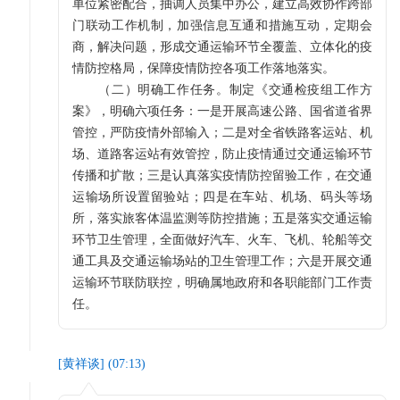
单位紧密配合，抽调人员集中办公，建立高效协作跨部
门联动工作机制，加强信息互通和措施互动，定期会
商，解决问题，形成交通运输环节全覆盖、立体化的疫
情防控格局，保障疫情防控各项工作落地落实。
（二）明确工作任务。制定《交通检疫组工作方
案》，明确六项任务：一是开展高速公路、国省道省界
管控，严防疫情外部输入；二是对全省铁路客运站、机
场、道路客运站有效管控，防止疫情通过交通运输环节
传播和扩散；三是认真落实疫情防控留验工作，在交通
运输场所设置留验站；四是在车站、机场、码头等场
所，落实旅客体温监测等防控措施；五是落实交通运输
环节卫生管理，全面做好汽车、火车、飞机、轮船等交
通工具及交通运输场站的卫生管理工作；六是开展交通
运输环节联防联控，明确属地政府和各职能部门工作责
任。
[
黄祥谈
] (
07:13
)