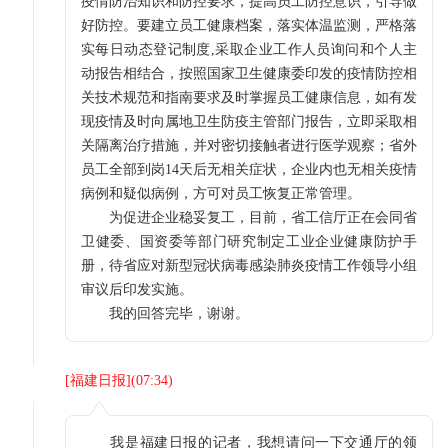
疫情防治知识和防控要求，提高员工防控意识，引导做
好防控。要建立员工健康档案，落实体温监测，严格落
实每日动态登记制度,采取企业工作人员询问和个人主
动报告相结合，按照国家卫生健康委印发的疫情防控相
关技术规范和指南要求及时掌握员工健康信息，如有发
现疫情及时向属地卫生防疫主管部门报告，立即采取相
关隔离治疗措施，并对密切接触者进行医学观察；省外
员工全部到岗14天后无相关症状，企业内也无相关疫情
病例和疑似病例，方可对员工恢复正常管理。
为促进企业稳妥复工，目前，省工信厅正在会同省
卫健委、国资委等部门研究制定工业企业健康防护手
册，待省应对新型冠状病毒感染肺炎疫情工作领导小组
审议后印发实施。
我的回答完毕，谢谢。
[
福建日报
](
07:34
)
我是福建日报的记者，我想请问一下交通厅的领