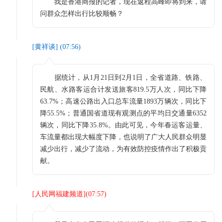
我是香港商报的记者，现在返程高峰即将到来，请
问群众怎样出行比较顺畅？
[
黄祥谈
] (
07:56
)
据统计，从1月21日到2月1日，全省道路、铁路、
民航、水路客运合计发送旅客819.5万人次，同比下降
63.7%；高速公路出入口总车流量1893万辆次，同比下
降55.5%；普通国省道现有观测点的平均日交通量6352
辆次，同比下降35.8%。由此可见，今年春运客运量、
车流量都出现大幅度下降，也说明了广大人民群众明显
减少出行，减少了流动，为有效防控疫情作出了积极贡
献。
[
人民网福建频道
](
07:57
)