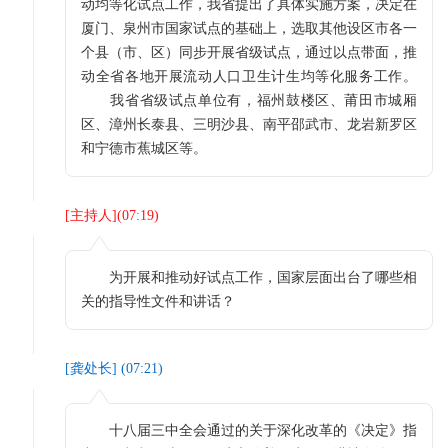
动均等化试点工作，我省提出了具体实施方案，决定在
厦门、泉州市国家试点的基础上，选取其他设区市各一
个县（市、区）同步开展省级试点，通过以点带面，推
动全省各地开展流动人口卫生计生均等化服务工作。
我省省级试点单位有，福州鼓楼区、莆田市城厢
区、漳州长泰县、三明沙县、南平邵武市、龙岩新罗区
和宁德市蕉城区等。
[
主持人
](
07:19
)
为开展和推动好试点工作，国家层面出台了哪些相
关的指导性文件和讲话？
[
龚处长
] (
07:21
)
十八届三中全会通过的关于深化改革的《决定》指