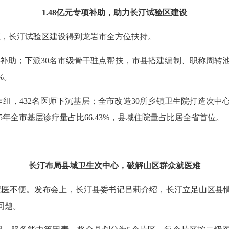
1.48亿元专项补助，助力长汀试验区建设
，长汀试验区建设得到龙岩市全方位扶持。
项补助；下派30名市级骨干驻点帮扶，市县搭建编制、职称周转池
%。
，432名医师下沉基层；全市改造30所乡镇卫生院打造次中心
25年全市基层诊疗量占比66.43%，县域住院量占比居全省首位。
长汀布局县域卫生次中心，破解山区群众就医难
不便。发布会上，长汀县委书记吕莉介绍，长汀立足山区县情
问题。