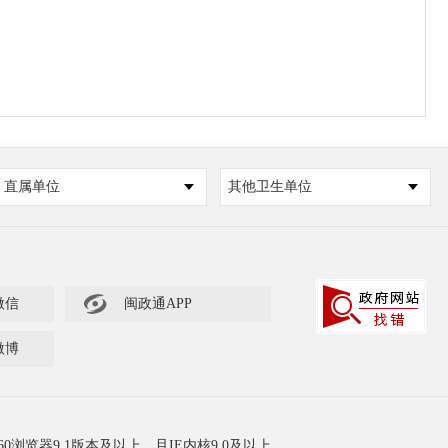
直属单位
其他卫生单位

微信
闽政通APP
微博
60浏览器9.1版本及以上，且IE内核9.0及以上。