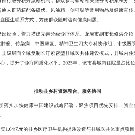
时推行服务积分激励机制，群众参与驿站相关服务可积累积分，
普通人群药箱配备碘伏、风油精、创可贴等常用物品及健康宣传
家庭医生联系方式，方便群众随时咨询健康问题。
经验，着力搭建完善分级诊疗体系。龙岩市副市长修洪介绍
肿瘤、传染病、中医康复、精神卫生四大专科协作组，市级医院
。县级层面全域复制长汀紧密型县域医共体建设模式，县域内住
心，提升了诊疗同质化水平。2025年，该市县域内住院量占比
推动县乡村资源整合、服务协同
落实加快健康中国建设战略部署，聚焦项目优先安排、资金优
。
1.64亿元的县乡医疗卫生机构提质改造与县域医共体重点项目