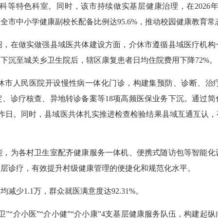
科等特色科室。同时，该市持续做实基层健康治理，在2026年
全市中小学健康副校长配备比例达95.6%，推动校园健康教育常
在做实做强县域医共体建设方面，介休市遵循县域医疗机构
下沉至城关乡卫生院后，辖区康复患者日均住院费用下降72%。
市人民医院开设慢性病一体化门诊，构建集预防、诊断、治疗
定、诊疗核查、异地转诊备案等18项高频医保业务下沉。通过简
工作日。同时，县域医共体扎实推进检查检验结果县域互通互认
为各村卫生室配齐健康服务一体机、便携式随访包等智能化
基层诊疗，有效提升村级健康管理的便捷化和规范化水平。
1.1万，群众就医满意度达92.31%。
“介小医”“介小健”“介小康”4支基层健康服务队伍，构建起