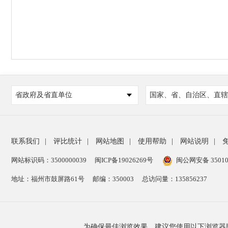
省政府及省直单位
国家、省、自治区、直辖
联系我们
|
评比统计
|
网站地图
|
使用帮助
|
网站说明
|
网站标识码：3500000039
闽ICP备19026269号
闽公网安备 35010
地址：福州市鼓屏路61号
邮编：350003
总访问量：
135856237
为确保最佳浏览效果，建议您使用以下浏览器版本：IE