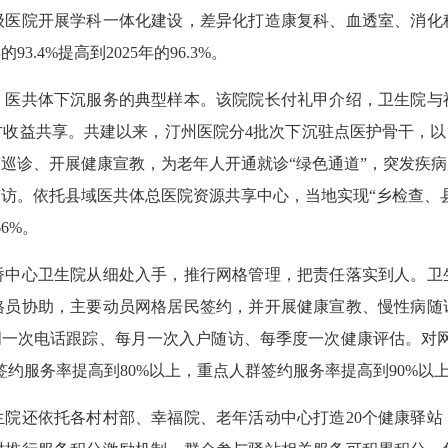
级医院开展学科一体化建设，差异化打造康复科、血透室、消化
.4%提高到2025年的96.3%。
共体下沉服务的典型样本。该院院长付礼甲介绍，卫生院与
收益共享。共建以来，汀州医院分4批次下沉驻点医护骨干，以“
巡诊、开展健康宣教，为老年人开通就诊“绿色通道”，突发疾
访。依托县域医共体总医院资源共享中心，当地实现“乡检查、
66%。
心卫生院从细处入手，推行网格管理，把责任落实到人。卫生
格员协助，主要动员网格居民签约，并开展健康宣教、慢性病随
周一次电话跟踪、每月一次入户随访、每季度一次健康评估。对
约服务率提高到80%以上，重点人群签约服务率提高到90%以
还依托各村村部、幸福院、老年活动中心打造20个健康驿站