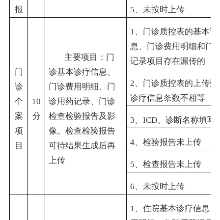
报
5
、未按时上传
1
、门诊质控表的基本诊
息、门诊费用明细和门
主要项目：门
记录项目存在漏传的
门
诊基本诊疗信息、
2
、门诊质控表的上传数
诊
门诊费用明细、门
诊疗信息条数不相等
个
10
诊用药记录、门诊
案
分
检查检验报告及影
3
、
ICD
、诊断名称填写
项
像。检查检验报告
4
、检验报告未上传
目
可待结果生成后再
上传
5
、检查报告未上传
6
、未按时上传
1
、住院基本诊疗信息、