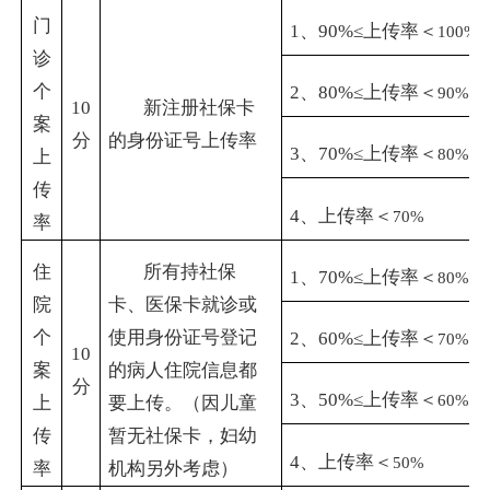
门
1
、
90%
≤上传率＜
100%
诊
个
2
、
80%
≤上传率＜
90%
10
新注册社保卡
案
分
的身份证号上传率
3
、
70%
≤上传率＜
80%
上
传
4
、上传率＜
70%
率
住
所有持社保
1
、
70%
≤上传率＜
80%
院
卡、医保卡就诊或
个
使用身份证号登记
2
、
60%
≤上传率＜
70%
10
案
的病人住院信息都
分
3
、
50%
≤上传率＜
60%
上
要上传。（因儿童
传
暂无社保卡，妇幼
4
、上传率＜
50%
率
机构另外考虑）