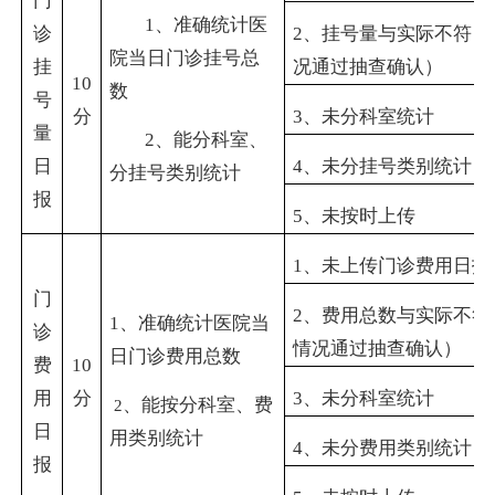
门
1
、准确统计医
诊
2
、挂号量与实际不符（
院当日门诊挂号总
挂
况通过抽查确认）
10
数
号
分
3
、未分科室统计
量
2
、能分科室、
日
4
、未分挂号类别统计
分挂号类别统计
报
5
、未按时上传
1
、未上传门诊费用日报
门
2
、费用总数与实际不符
1
、准确统计医院当
诊
情况通过抽查确认）
日门诊费用总数
费
10
用
分
3
、未分科室统计
、能按分科室、费
2
日
用类别统计
4
、未分费用类别统计
报