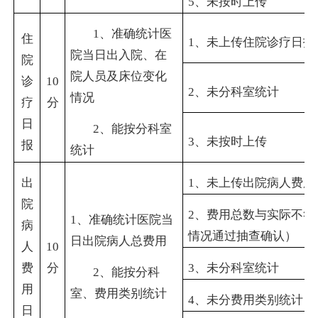
5
、未按时上传
1
、准确统计医
住
1
、未上传住院诊疗日报
院当日出入院、在
院
院人员及床位变化
诊
10
2
、未分科室统计
情况
疗
分
日
2
、能按分科室
3
、未按时上传
报
统计
出
1
、未上传出院病人费用
院
2
、费用总数与实际不符
1
、准确统计医院当
病
情况通过抽查确认）
日出院病人总费用
人
10
费
分
3
、未分科室统计
2
、能按分科
用
室、费用类别统计
4
、未分费用类别统计
日