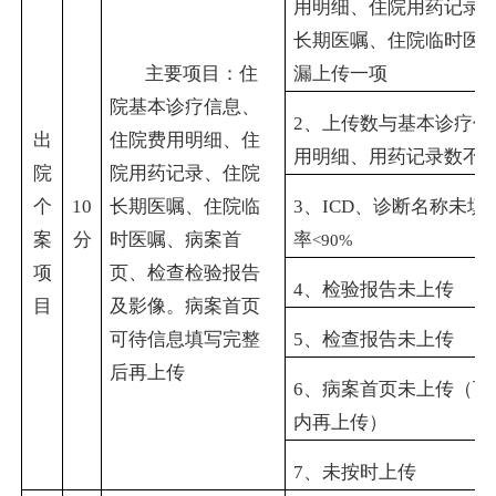
用明细、住院用药记录
长期医嘱、住院临时医
主要项目：住
漏上传一项
院基本诊疗信息、
2
、上传数与基本诊疗信
出
住院费用明细、住
用明细、用药记录数不
院
院用药记录、住院
个
10
长期医嘱、住院临
3
、
ICD
、诊断名称未填
案
分
时医嘱、病案首
率
<90%
项
页、检查检验报告
4
、检验报告未上传
目
及影像。病案首页
可待信息填写完整
5
、检查报告未上传
后再上传
6
、病案首页未上传（可
内再上传）
7
、未按时上传