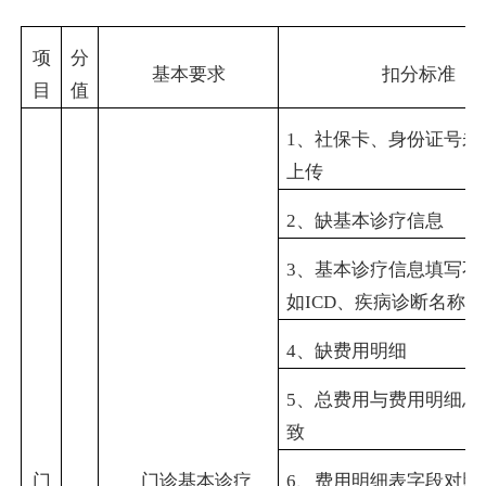
项
分
基本要求
扣分标准
目
值
1
、社保卡、身份证号未
上传
2
、缺基本诊疗信息
3
、基本诊疗信息填写不
如
ICD
、疾病诊断名称未
4
、缺费用明细
5
、总费用与费用明细总
致
门
门诊基本诊疗
6
、费用明细表字段对照