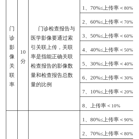
1
、
70%
≤上传率＜
80%
2
、
60%
≤上传率＜
70%
门
门诊检查报告与
3
、
50%
≤上传率＜
60%
诊
医学影像要通过索
影
引关联上传，关联
4
、
40%
≤上传率＜
50%
10
像
率是指能正确关联
分
5
、
30%
≤上传率＜
40%
关
检查报告的影像数
联
量和检查报告总数
6
、
20%
≤上传率＜
30%
率
量的比例
7
、
10%
≤上传率＜
20%
8
、上传率＜
10%
1
、
80%
≤上传率＜
90%
2
、
70%
≤上传率＜
80%