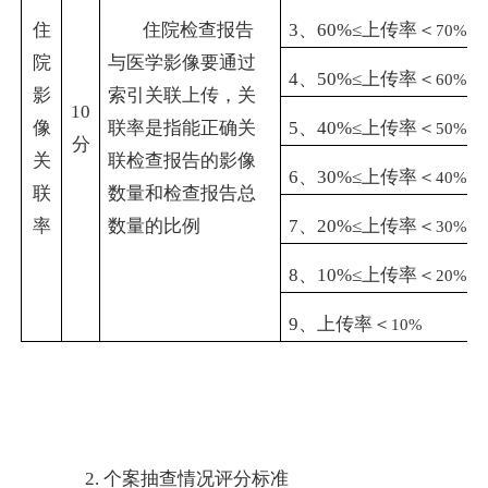
住
住院检查报告
3
、
60%
≤上传率＜
70%
院
与医学影像要通过
4
、
50%
≤上传率＜
60%
影
索引关联上传，关
10
像
联率是指能正确关
5
、
40%
≤上传率＜
50%
分
关
联检查报告的影像
6
、
30%
≤上传率＜
40%
联
数量和检查报告总
率
数量的比例
7
、
20%
≤上传率＜
30%
8
、
10%
≤上传率＜
20%
9
、上传率＜
10%
2.
个案抽查情况评分标准