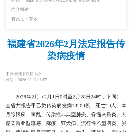
内容概述：
有效性：有效
福建省2026年2月法定报告传
染病疫情
来源:福建省疾控中心
时间： 2026-03-23 18:57
2026年
2
月（
2
月
1
日
0
时至
2
月
28
日
24
时，下同），
全省共报告甲乙类传染病发病
10200
例，死亡
19
人。本
月除鼠疫、霍乱、传染性非典型肺炎、脊髓灰质炎、人
感染新亚型流感、麻疹、狂犬病、流行性乙型脑炎、炭