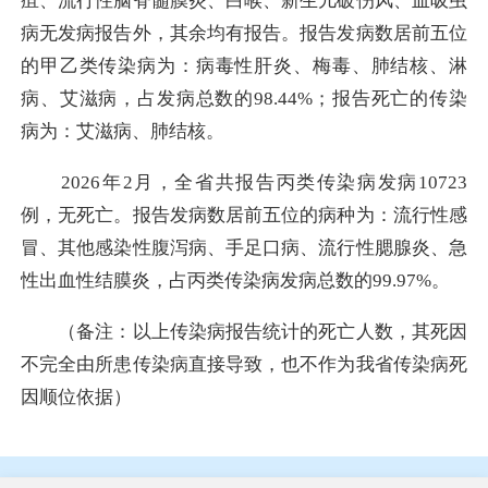
疽、流行性脑脊髓膜炎、白喉、新生儿破伤风、血吸虫
病无发病报告外，其余均有报告。报告发病数居前五位
的甲乙类传染病为：病毒性肝炎、梅毒、肺结核、淋
病、艾滋病，占发病总数的
98.44%
；报告死亡的传染
病为：艾滋病、肺结核。
2026年
2
月，全省共报告丙类传染病发病
10723
例，无死亡。报告发病数居前五位的病种为：流行性感
冒、其他感染性腹泻病、手足口病、流行性腮腺炎、急
性出血性结膜炎，占丙类传染病发病总数的
99.97%
。
（备注：以上传染病报告统计的死亡人数，其死因
不完全由所患传染病直接导致，也不作为我省传染病死
因顺位依据）