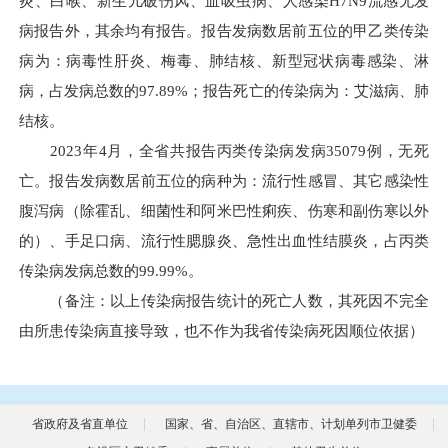
炎、白喉、新生儿破伤风、血吸虫病、人感染H7N9流感无发
病报告外，其余均有报告。报告发病数居前五位的甲乙类传染
病为：病毒性肝炎、梅毒、肺结核、新型冠状病毒感染、淋
病，占发病总数的97.89%；报告死亡的传染病为：艾滋病、肺
结核。
2023年4月，全省共报告丙类传染病发病35079例，无死
亡。报告发病数居前五位的病种为：流行性感冒、其它感染性
腹泻病（除霍乱、细菌性和阿米巴性痢疾、伤寒和副伤寒以外
的）、手足口病、流行性腮腺炎、急性出血性结膜炎，占丙类
传染病发病总数的99.99%。
（备注：以上传染病报告统计的死亡人数，其死因不完全
由所患传染病直接导致，也不作为我省传染病死因顺位依据）
省政府及省直单位
国家、省、自治区、直辖市、计划单列市卫健委