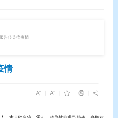
法定报告传染病疫情
疫情
死亡35人。本月除鼠疫、霍乱、传染性非典型肺炎、脊髓灰