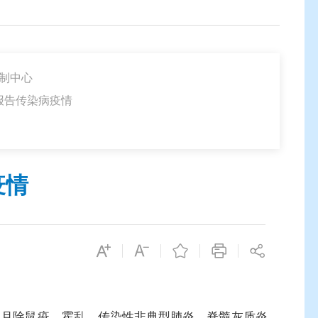
制中心
定报告传染病疫情
疫情
0人。本月除鼠疫、霍乱、传染性非典型肺炎、脊髓灰质炎、