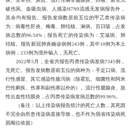
炎、登革热、炭疽、流行性脑脊髓膜炎、白喉、新生儿
破伤风、血吸虫病、人感染H7N9流感无发病报告外，
其余均有报告。报告发病数居前五位的甲乙类传染病
为：病毒性肝炎、梅毒、肺结核、淋病、百日咳，占发
病总数的96.54%；报告死亡的传染病为：艾滋病、肺
结核。报告新冠肺炎确诊病例243例，其中10例为本土
病例，233例为境外输入，无死亡。
2022年5月，全省共报告丙类传染病发病7345例，
无死亡。报告发病数居前五位的病种为：手足口病、流
行性感冒、其它感染性腹泻病（除霍乱、细菌性和阿米
巴性痢疾、伤寒和副伤寒以外的）、流行性腮腺炎、急
性出血性结膜炎，占丙类传染病发病总数的99.96%。
（备注：以上传染病报告统计的死亡人数，其死因
不完全由所患传染病直接导致，也不作为我省传染病死
因顺位依据）