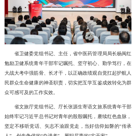
省卫健委党组书记、主任，省中医药管理局局长杨闽红
勉励卫健系统青年干部牢记嘱托、坚守初心、勤学笃行，在
大战大考中强筋骨、长才干，以正确政绩观自觉扛起护航人
民群众生命健康的神圣职责，切实把互学互鉴成效转化为群
众可感可及的工作实效。
省文旅厅党组书记、厅长张源生寄语文旅系统青年干部
始终牢记习近平总书记对青年的殷殷嘱托，赓续红色血脉，
坚定不移听党话、矢志不渝跟党走，当好信仰如磐的“传承
人”、创先争优的“奋进者”、履职尽责的“实干家”。